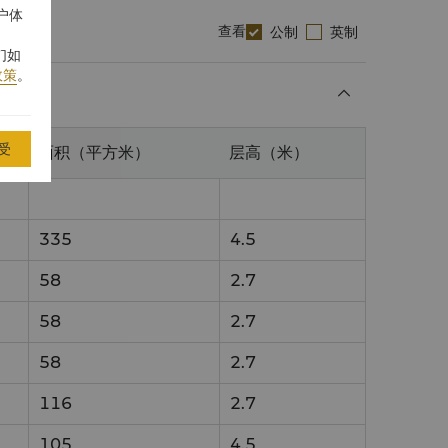
户体
查看
公制
英制
们如
政策
。
受
面积（平方米）
层高（米）
335
4.5
58
2.7
58
2.7
58
2.7
116
2.7
105
4.5