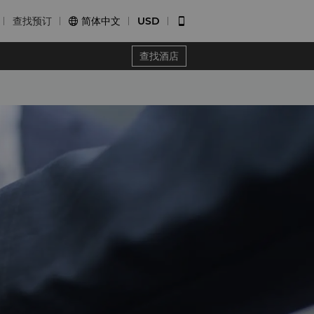
查找预订
简体中文
USD


查找酒店