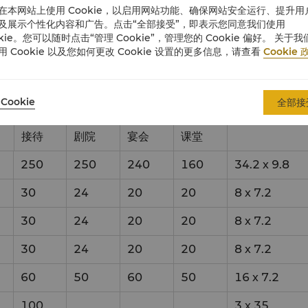
在本网站上使用 Cookie，以启用网站功能、确保网站安全运行、提升用
及展示个性化内容和广告。点击“全部接受”，即表示您同意我们使用
okie。您可以随时点击“管理 Cookie”，管理您的 Cookie 偏好。 关于我
用 Cookie 以及您如何更改 Cookie 设置的更多信息，请查看
Cookie 
Cookie
全部接
容量和设置样式
尺寸（米）
接待
剧院
宴会
课堂
250
250
240
160
34.2
x
9.8
30
24
20
20
8
x
7.2
30
24
20
20
8
x
7.2
30
24
20
20
8
x
7.2
60
50
60
50
16
x
7.2
100
3
x
35