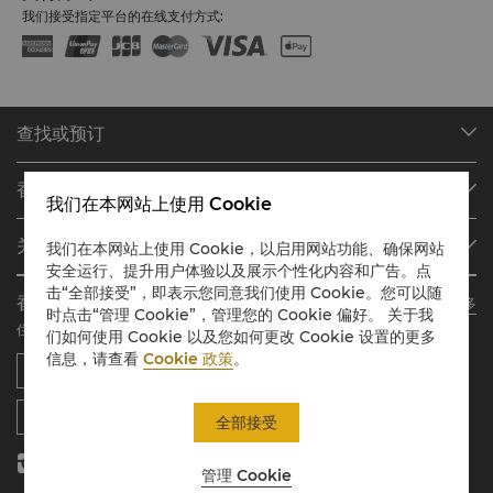
我们接受指定平台的在线支付方式:
查找或预订
我们的目的地
香格里拉会
查找预订
我们在本网站上使用 Cookie
会员计划概述
会议与宴会
关于香格里拉集团
我们在本网站上使用 Cookie，以启用网站功能、确保网站
加入香格里拉会
餐厅与酒吧
安全运行、提升用户体验以及展示个性化内容和广告。点
关于我们
我的账户
投资咨询
击“全部接受”，即表示您同意我们使用 Cookie。您可以随
香格里拉会应用程序
了解更多
我们的酒店品牌
常见问题
职业发展
时点击“管理 Cookie”，管理您的 Cookie 偏好。 关于我
住宿、餐饮、购物 随想随享
们如何使用 Cookie 以及您如何更改 Cookie 设置的更多
香格里拉中心
联络我们
企业社会责任
信息，请查看
Cookie 政策
。
香格里拉公寓
新闻稿
联系方式
全部接受
管理 Cookie