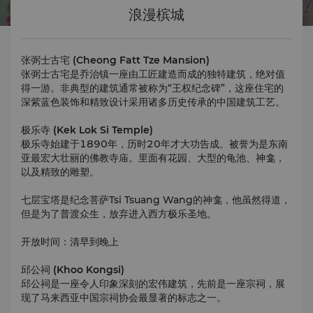
浪漫槟城
张弼士古宅 (Cheong Fatt Tze Mansion)
张弼士古宅是乔治镇一座由工匠建造而成的独特建筑，绝对值
得一游。非典型的建筑通常被称为“王权纪念碑”，这座住宅的
深紫蓝色装饰和精致设计采用诸多历史传承的中国建筑工艺。
极乐寺 (Kek Lok Si Temple)
极乐寺始建于1890年，历时20年才大功告成。被誉为是东南
亚最宏大壮丽的佛教寺庙。里面有花园、大型的龟池、神龛，
以及精致的雕塑。
七层宝塔是纪念菩萨Tsi Tsuang Wang的神龛，他虽然得道，
但是为了普渡众生，放弃进入西方极乐圣地。
开放时间：清早到晚上
邱公祠 (Khoo Kongsi)
邱公祠是一座令人印象深刻的宏伟建筑，先前是一座宗祠，展
现了马来西亚中国宗祠协会最显著的标志之一。