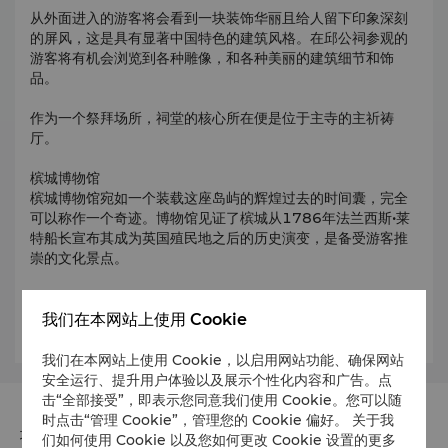
从外面进入的游客将会看到一块装饰华丽且给人留下印象深刻
的屏风，这是具有显著中国特色的建筑风格。在邱公祠参观的
游客将有机会浏览到各种雕像，和各种美丽的建筑细节和饰
品。
作为一个祭拜场所，祠堂的核心所在便是位于主寺的主祈祷
厅。
槟城博物馆
槟城博物馆宛如一个装载这座岛屿的辉煌过去的时间囊，完全
可以称作一个奇迹。博物馆见证了槟城从1786年法兰西斯•莱
特船长宣布其成为英国殖民地之后的历史演变，是备受游客推
崇的文化景点。
博物馆始建于1821年，珍藏着许多文化、宗教和历史工艺
品，令人回忆起英国殖民地的时代。
我们在本网站上使用 Cookie
我们在本网站上使用 Cookie，以启用网站功能、确保网站
安全运行、提升用户体验以及展示个性化内容和广告。点
击“全部接受”，即表示您同意我们使用 Cookie。您可以随
时点击“管理 Cookie”，管理您的 Cookie 偏好。 关于我
地址
们如何使用 Cookie 以及您如何更改 Cookie 设置的更多