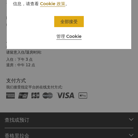
马来西亚Batu Feringgi Beach, 槟城 邮政编码 11100
信息，请查看
Cookie 政策
。
电话
全部接受
(60 4) 886 1911
管理 Cookie
入住 / 退房
希望您入住愉快
请留意入住/退房时间:
入住：下午 3 点
退房：中午 12 点
支付方式
我们接受指定平台的在线支付方式:
查找或预订
我们的目的地
香格里拉会