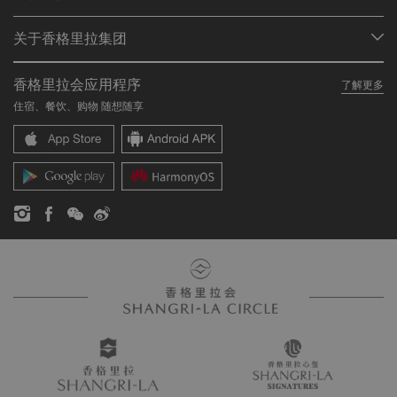
查找预订
会员计划概述
会议与宴会
关于香格里拉集团
加入香格里拉会
餐厅与酒吧
关于我们
我的账户
投资咨询
香格里拉会应用程序
了解更多
我们的酒店品牌
常见问题
职业发展
住宿、餐饮、购物 随想随享
香格里拉中心
联络我们
企业社会责任
香格里拉公寓
新闻稿
联系方式