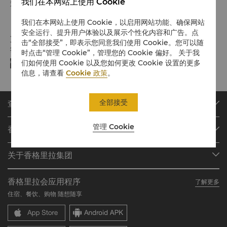
我们在本网站上使用 Cookie
退房时间： 中午 12:00
我们在本网站上使用 Cookie，以启用网站功能、确保网站
安全运行、提升用户体验以及展示个性化内容和广告。点
支付方式
击“全部接受”，即表示您同意我们使用 Cookie。您可以随
我们接受指定平台的在线支付方式:
时点击“管理 Cookie”，管理您的 Cookie 偏好。 关于我
们如何使用 Cookie 以及您如何更改 Cookie 设置的更多
信息，请查看
Cookie 政策
。
全部接受
查找或预订
我们的目的地
管理 Cookie
香格里拉会
查找预订
会员计划概述
会议与宴会
关于香格里拉集团
加入香格里拉会
餐厅与酒吧
关于我们
我的账户
投资咨询
香格里拉会应用程序
了解更多
我们的酒店品牌
常见问题
职业发展
住宿、餐饮、购物 随想随享
香格里拉中心
联络我们
企业社会责任
香格里拉公寓
新闻稿
联系方式