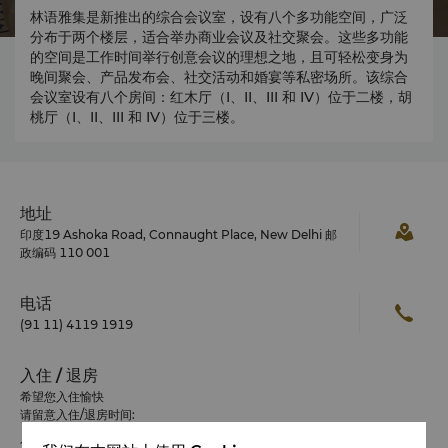
林语雅集是新推出的综合会议室，设有八个多功能空间，广泛
分布于两个楼层，适合举办商业会议及社交聚会。这些多功能
的空间是工作时间举行创意会议的理想之地，且可轻松变身为
晚间聚会、产品发布会、社交活动和婚宴等私密场所。该综合
会议室设有八个房间：红木厅（I、II、III 和 IV）位于二楼，胡
桃厅（I、II、III 和 IV）位于三楼。
地址
印度19 Ashoka Road, Connaught Place, New Delhi 邮
政编码 110 001
电话
(91 11) 4119 1919
入住 / 退房
希望您入住愉快
请留意入住/退房时间:
入住时间：下午 2:00