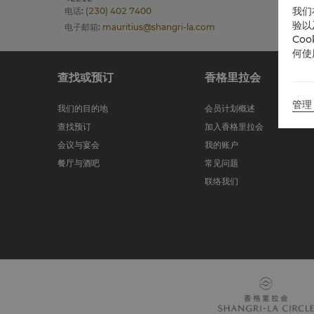
我们
电话
:
(230) 402 7400
验以
电子邮箱
:
mauritius@shangri-la.com
Co
何使
查找或预订
香格里拉会
管理 
我们的目的地
会员计划概述
查找预订
加入香格里拉会
会议与宴会
我的账户
餐厅与酒吧
常见问题
联络我们