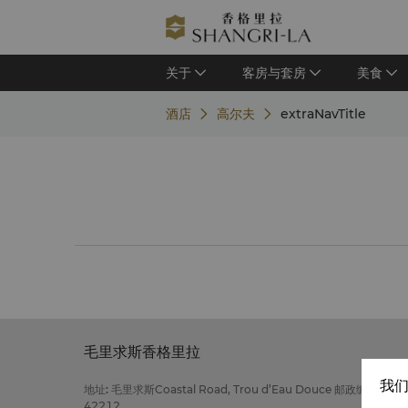
关于
客房与套房
美食
酒店
高尔夫
extraNavTitle
毛里求斯香格里拉
我们
地址
:
毛里求斯Coastal Road, Trou d’Eau Douce 邮政编码
42212