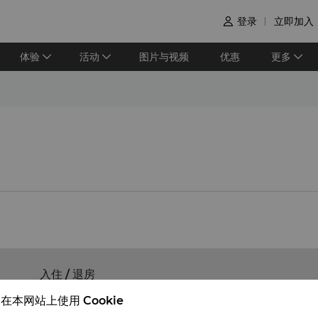
登录
立即加入

体验
活动
图片与视频
优惠
更多
入住 / 退房
在本网站上使用 Cookie
希望您入住愉快
请留意入住/退房时间: