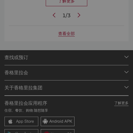
了解更多
1
/
3
查看全部
查找或预订
我们的目的地
香格里拉会
查找预订
会员计划概述
会议与宴会
关于香格里拉集团
加入香格里拉会
餐厅与酒吧
关于我们
我的账户
投资咨询
香格里拉会应用程序
了解更多
我们的酒店品牌
常见问题
职业发展
住宿、餐饮、购物 随想随享
香格里拉中心
联络我们
企业社会责任
香格里拉公寓
新闻稿
联系方式