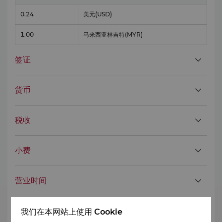
0.24
美元
(USD)
1.00
马来西亚林吉特
(MYR)
签证
货币
税收
小费
营业时间
公共卫生
我们在本网站上使用 Cookie