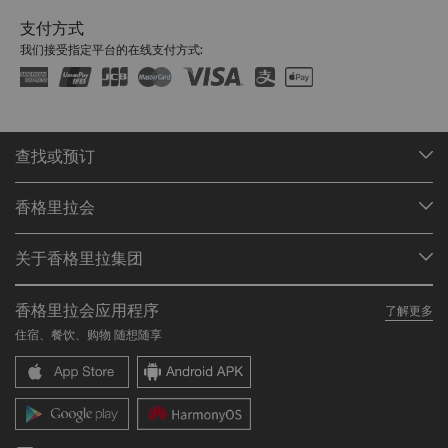
支付方式
我们接受指定平台的在线支付方式:
查找或预订
我们的目的地
香格里拉会
查找预订
会员计划概述
会议与宴会
关于香格里拉集团
加入香格里拉会
餐厅与酒吧
关于我们
我的账户
投资咨询
香格里拉会应用程序
了解更多
我们的酒店品牌
常见问题
职业发展
住宿、餐饮、购物 随想随享
香格里拉中心
联络我们
企业社会责任
香格里拉公寓
新闻稿
联系方式