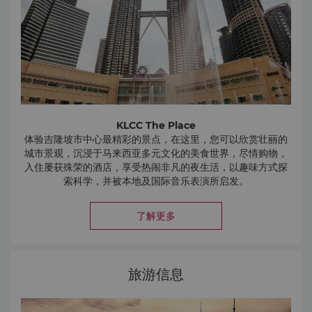
牌、餐饮体验、娱乐活动和生活精选业态。别忘了去参观标志
性的琉璃水晶喷泉，它被马来西亚纪录大全认证为马来西亚最
The Exchange TRX
高的琉璃水晶喷泉。
The Exchange TRX 坐落于吉隆坡金融区内，是这座城市新
兴的生活方式地标。这里汇集了全球优选零售品牌、精心策划
的餐饮概念和沉浸式娱乐体验，为您呈现时尚雅致的都市生
活。
华氏 88 广场
华氏 88 广场位于柏威年广场正对面，七层空间内汇聚了超过
KLCC The Place
170 家零售及娱乐商铺，尽显缤纷活力。从时尚美容到卡拉
体验吉隆坡市中心最精彩的景点，在这里，您可以欣赏壮丽的
OK 与餐饮，这里是享受欢乐时光的心仪去处。
城市景观，沉浸于马来西亚多元文化的美食世界，尽情购物，
乐天广场
入住屡获殊荣的酒店，享受热闹非凡的夜生活，以趣味方式探
乐天广场深受本地居民和游客的喜爱，尤以地下美食广场闻
索科学，并被本地及国际音乐表演所启发。
名，聚集各种地道的马来西亚街头美食，一站畅享。商场还提
探索 KLCC 的各大景点，包括双子塔、阳光广场（Suria
供精品时装店、餐饮和夜生活选择。
KLCC）、马来西亚爱乐乐团音乐厅（Dewan Filharmonik
金河广场
了解更多
PETRONAS）、Petrosains 发现中心®、水族馆（Aquaria
作为武吉免登历史悠久的标志性建筑，金河广场为您带来充满
KLCC）、吉隆坡会议中心以及KLCC 公园。
怀旧且又活力十足的购物体验。这里拥有超过 500 家商店，是
欢迎访问
KLCC The Place
了解更多信息。
探索平价时尚、饰品、电子产品等的理想去处。
刘蝶广场
旅游信息
PETRONAS Twin Towers
刘蝶广场是马来西亚有名的 IT 商场，是科技爱好者的理想目的
双子塔共88层452米，是两座独立支撑建筑物。其41楼人行
地。从电子产品、配件到电脑硬件及软件，这里提供种类繁多
天桥的风景不容错过。
的商品，价格极具竞争力。