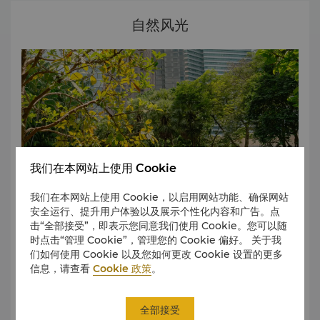
浏览马来西亚旅游局网站，了解吉隆坡活动及推广信息。
自然风光
我们在本网站上使用 Cookie
我们在本网站上使用 Cookie，以启用网站功能、确保网站
安全运行、提升用户体验以及展示个性化内容和广告。点
击“全部接受”，即表示您同意我们使用 Cookie。您可以随
时点击“管理 Cookie”，管理您的 Cookie 偏好。 关于我
们如何使用 Cookie 以及您如何更改 Cookie 设置的更多
吉隆坡城中城公园
信息，请查看
Cookie 政策
。
这座公园由 Roberto Burle Marx 设计，拥有占地 50 英亩的
宜人热带绿植。是傍晚散步或慢跑的理想去处。公园位于酒店
对面，园内还有幻彩湖喷泉秀、鸟类保护区、小瀑布和六个拍
全部接受
照地点等众多景点等您探索。