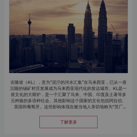
Aquaria KLCC
KLCC水族馆将引领参观者踏上激动人心的旅程。从薄雾缭绕的
山脉，潜近浩荡的河流，穿过绿色的雨林，最后抵达深海红树
林。KLCC水族馆有5,000种热带鱼，向游客提供水下“寓教于
乐”的独特体验。水族馆橱窗中陈列着马来西亚本地的和来自世
界各地的物种。
吉隆坡（KL），意为“泥泞的河水汇集”在马来西亚，已从一座
沉睡的锡矿村庄发展成为马来西亚现代化的发达城市。KL是一
座文化的大熔炉，是一个汇聚了马来、中国、印度及土著等多
元种族的多语种社会。其他影响这个国家的文化包括阿拉伯、
英国和葡萄牙。这些影响体现在被当地人亲切地称为“茨厂
酒店坐落于吉隆坡金三角 – 安邦路、敦拉萨路及燕美路的周长
街”的繁华的唐人街或小印度。
范围内，毗邻国际企业及跨国公司写字楼、购物中心及双子塔
了解更多
等著名旅游景点，是开展业务、享受家庭度假、蜜月或周年纪
念的理想酒店。