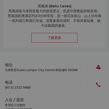
黑風洞 (Batu Caves)
黑風洞是马来西亚最大的旅游景点，也是印度教徒的朝圣地。
黑風洞距离酒店约20分钟车程，是一座石灰岩山，山上分布着
一系列洞穴和洞穴寺庙。游客参观寺庙时，不得穿着短裤、裙
子或暴露的服装。
独立广场 (Merdeka Square)
位于市中心的独立广场拥有一片沁人心脾的景观绿地。
了解更多
独立广场在吉隆坡的历史上起着重要的作用，许多重要建筑物
汇聚于此，包括皇家雪兰莪俱乐部(Royal Selangor Club)、
苏丹亚都沙曼大厦(Sultan Abdul Samad Building)和国家
历史博物馆。
地址
马来西亚Kuala Lumpur City Centre 邮政编码 50088
电话
(60 3) 2332 9888
入住 / 退房
希望您入住愉快