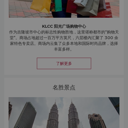
KLCC 阳光广场购物中心
作为吉隆坡市中心的标志性购物胜地，这里堪称都市的“购物天
堂”。商场占地超过一百万平方英尺，六层楼内汇聚了 300 余
家特色专卖店。商场内云集了众多本地和国际时尚品牌，选择
丰富多样。
Avenue K 购物中心
Avenue K 购物中心与 KLCC 阳光广场购物中心咫尺相邻，以
了解更多
活力氛围和多元美食著称，拥有逾 50 家餐饮选择。从休闲小
吃到时尚咖啡馆，这里是美食爱好者的必访之地。商场还涵盖
时尚、美容、健身及家庭友好型服务等多元业态。
Ombak KLCC
名胜景点
Ombak KLCC 就在标志性的吉隆坡城中城区域附近，热带风
情的氛围之下，为您提供轻松惬意的生活方式和餐饮体验。这
里是您放松身心、品尝本地及国际美食、感受都市活力氛围的
理想去处。
柏威年广场
柏威年广场坐落于武吉免登的中心地带，是市内优选的豪华购
物胜地之一。商场拥有超过 500 家店铺，精心汇集了奢华品