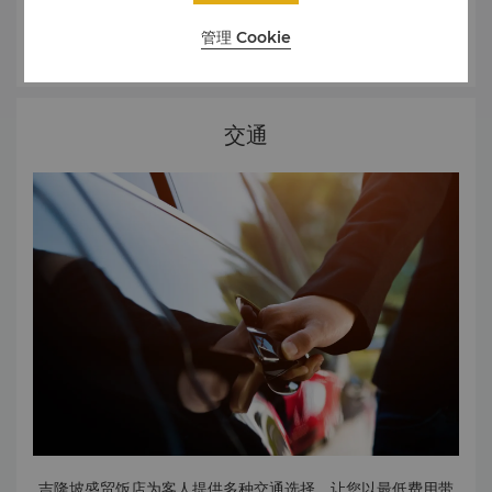
吉隆坡森林生态公园
吉隆坡森林生态公园是隐藏在市中心的一片雨林，也是马来西
管理 Cookie
了解更多
亚历史悠久的永久森林保护区之一。游客有机会在这片别具一
格的绿色港湾中，近距离感受热带生物多样性，还可以在树冠
步道上俯瞰森林全景。这里是轻度徒步、自然漫步和远离都市
喧嚣的理想之地。
交通
吉隆坡首相植物园
这座公园也被称为“吉隆坡湖滨公园”，占地广阔，如果您寻求
风景优美的宁静休憩之所，这里可谓理想选择。园内有景色宜
人的花园、宁静的湖泊和林荫小径，是悠闲漫步、野餐和户外
放松的理想去处。该地区还有飞禽公园和蝴蝶公园等临近景
点，是理想的家庭出游目的地。
蒂蒂旺沙湖滨公园
蒂蒂旺沙湖滨公园坐拥吉隆坡天际线的如画美景，是户外活动
和休闲放松的热门去处。公园内拥有开阔绿地和宁静的湖泊，
并设有慢跑道和自行车道，非常适合野餐、锻炼或从不同角度
欣赏城市天际线美景。
吉隆坡盛贸饭店为客人提供多种交通选择，让您以最低费用带