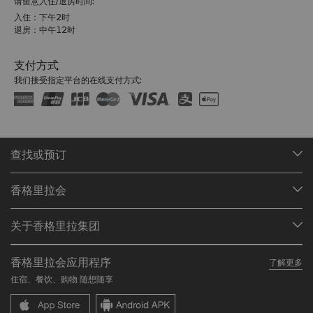
请留意入住/退房时间:
入住：下午2时
退房：中午12时
支付方式
我们接受指定平台的在线支付方式:
查找或预订
我们的目的地
香格里拉会
查找预订
会员计划概述
会议与宴会
关于香格里拉集团
加入香格里拉会
餐厅与酒吧
关于我们
我的账户
投资咨询
香格里拉会应用程序
了解更多
我们的酒店品牌
常见问题
职业发展
住宿、餐饮、购物 随想随享
香格里拉中心
联络我们
企业社会责任
香格里拉公寓
新闻稿