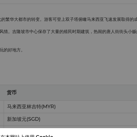
化的繁华大都市的转变。游客可登上双子塔俯瞰马来西亚飞速发展取得的
风情。吉隆坡市中心保存了大量的殖民时期建筑，热闹的唐人街街头小贩
玩的好地方。
货币
马来西亚林吉特
(MYR)
新加坡元
(SGD)
美元
(USD)