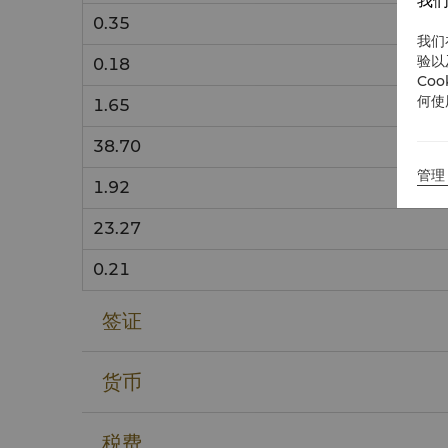
我们
0.35
我们
验以
0.18
Co
何使
1.65
38.70
管理 
1.92
23.27
0.21
签证
货币
税费