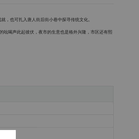
成就，也可扎入唐人街后街小巷中探寻传统文化。
的吆喝声此起彼伏，夜市的生意也是格外兴隆，市区还有熙