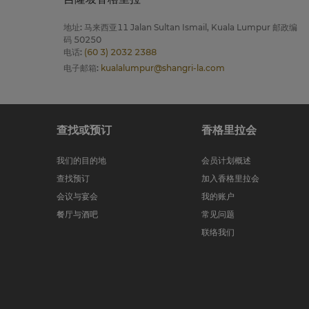
地址
:
马来西亚11 Jalan Sultan Ismail, Kuala Lumpur 邮政编
码 50250
电话
:
(60 3) 2032 2388
电子邮箱
:
kualalumpur@shangri-la.com
查找或预订
香格里拉会
我们的目的地
会员计划概述
查找预订
加入香格里拉会
会议与宴会
我的账户
餐厅与酒吧
常见问题
联络我们