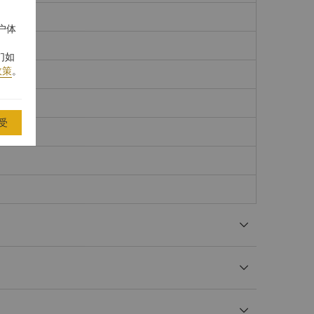
户体
们如
政策
。
受