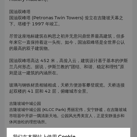
国油双峰塔
国油双峰塔 (Petronas Twin Towers) 耸立在吉隆坡天幕之
下。塔楼于 1997 年竣工。
尽管这座地标建筑在构思之初并无意问鼎世界最高建筑，但多
年来它一直保持着这一头衔。如今，国油双峰塔是全世界公认
的最高的双子建筑物。
国油双峰塔高达 452 米，高耸入云，建筑设计基于基本的伊斯
兰几何形态。据说，伊斯兰教的“团结、和谐、稳定和理性”原
则是这一建筑的内涵所在。
玻璃与钢铁材质相辅相成，天桥方便游客攀登观览。天桥连接
起双楼的 41
层和 42
层，俯瞰城市全景。
吉隆坡城中城公园
吉隆坡城中城公园 (KLCC Park) 秀丽宏伟，安宁静谧，在吉隆坡城
市喧嚣中开辟一隅清新天地。公园风光秀美宜人，正是安静漫步和
休闲放松的理想场所。
占地面积超过 50 英亩，静谧花园与繁华城市形成鲜明对比。公园
我们在本网站上使用 Cookie