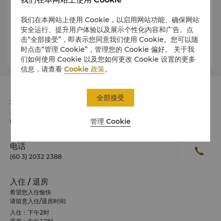
由已故设计师 Roberto Burle Marx 操刀设计，通过巧妙组合树
木、水泥结构、灌木、木材和石头，营造出生机勃勃的氛围。
我们在本网站上使用 Cookie，以启用网站功能、确保网站
安全运行、提升用户体验以及展示个性化内容和广告。点
在购物血拼或商务交际之余，吉隆坡城中城公园是休憩放松的理想
击“全部接受”，即表示您同意我们使用 Cookie。您可以随
天堂。
时点击“管理 Cookie”，管理您的 Cookie 偏好。 关于我
们如何使用 Cookie 以及您如何更改 Cookie 设置的更多
信息，请查看
Cookie 政策
。
全部接受
地址
马来西亚11 Jalan Sultan Ismail, Kuala Lumpur 邮政编
管理 Cookie
码 50250
电话
(60 3) 2032 2388
入住 / 退房
希望您入住愉快
请留意入住/退房时间:
入住：下午2时