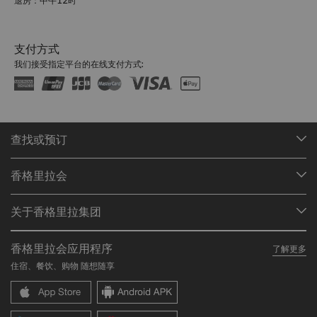
退房：中午12时
支付方式
我们接受指定平台的在线支付方式:
查找或预订
我们的目的地
香格里拉会
查找预订
会员计划概述
会议与宴会
关于香格里拉集团
加入香格里拉会
餐厅与酒吧
关于我们
我的账户
投资咨询
香格里拉会应用程序
了解更多
我们的酒店品牌
常见问题
职业发展
住宿、餐饮、购物 随想随享
香格里拉中心
联络我们
企业社会责任
香格里拉公寓
新闻稿
联系方式