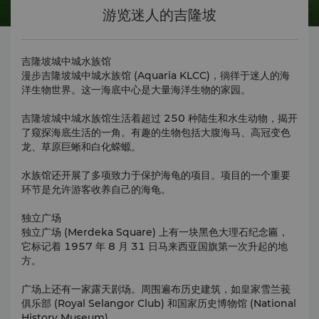
游览迷人的吉隆坡
吉隆坡城中城水族馆
漫步吉隆坡城中城水族馆 (Aquaria KLCC)，徜徉于迷人的海
洋生物世界。这一海底中心是大量海洋生物的家园。
吉隆坡城中城水族馆生活着超过 250 种陆生和水生动物，揭开
了窥探海底生活的一角。有趣的生物包括大腹海马、高冠变色
龙、草原巨蜥和白化蝾螈。
水族馆还开展了多项致力于保护海龟的项目。项目的一个重要
环节是允许游客收养自己的海龟。
独立广场
独立广场 (Merdeka Square) 上有一块黑色大理石纪念匾，
它标记着 1957 年 8 月 31 日马来西亚国旗第一次升起的地
方。
广场上还有一家露天剧场。周围遍布历史建筑，如皇家雪兰莪
俱乐部 (Royal Selangor Club) 和国家历史博物馆 (National
History Museum)。