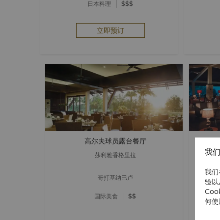
日本料理
$$$
立即预订
高尔夫球员露台餐厅
我们
莎利雅香格里拉
我们
哥打基纳巴卢
验以
Co
国际美食
$$
何使