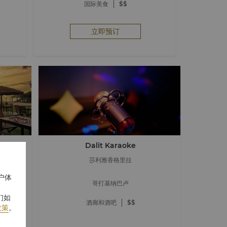
国际美食
$$
立即预订
Dalit Karaoke
莎利雅香格里拉
户体
哥打基纳巴卢
们如
酒廊和酒吧
$$
政策
。