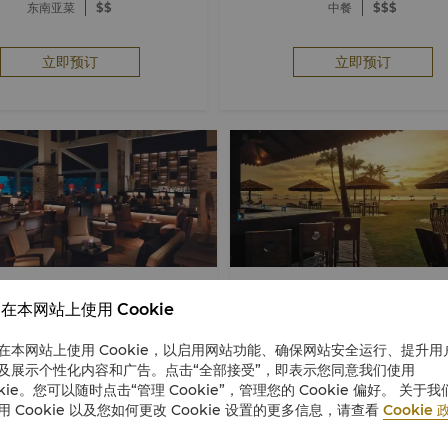
东南亚菜
$$
中餐
$$$
立即预订
立即预订
大堂酒廊
舢板落日吧
在本网站上使用 Cookie
莎利雅香格里拉
莎利雅香格里拉
在本网站上使用 Cookie，以启用网站功能、确保网站安全运行、提升用
哥打基纳巴卢
哥打基纳巴卢
及展示个性化内容和广告。点击“全部接受”，即表示您同意我们使用
okie。您可以随时点击“管理 Cookie”，管理您的 Cookie 偏好。 关于我
酒廊和酒吧
$$$
酒廊和酒吧
$$
用 Cookie 以及您如何更改 Cookie 设置的更多信息，请查看
Cookie 