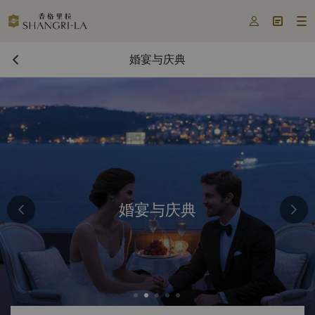



婚宴与庆典
婚宴与庆典