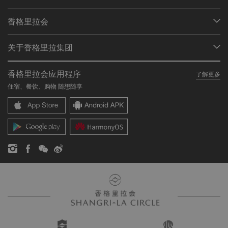
我们的目的地
香格里拉会
查找预订
会员计划概述
会议与宴会
关于香格里拉集团
加入香格里拉会
餐厅与酒吧
关于我们
我的账户
投资咨询
香格里拉会应用程序
了解更多
我们的酒店品牌
常见问题
职业发展
住宿、餐饮、购物 随想随享
香格里拉中心
联络我们
企业社会责任
香格里拉公寓
新闻稿
联系方式