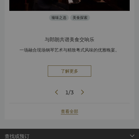
臻味之选
美食探索
与郎朗共谱美食交响乐
斯海
一场融合现场钢琴艺术与精致粤式风味的优雅晚宴。
在
了解更多
1
/
3
查看全部
查找或预订