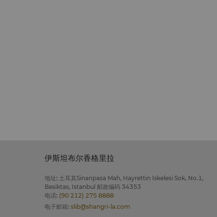
伊斯坦布尔香格里拉
地址
:
土耳其Sinanpasa Mah, Hayrettin Iskelesi Sok, No.1,
Besiktas, Istanbul 邮政编码 34353
电话
:
(90 212) 275 8888
电子邮箱
:
slib@shangri-la.com