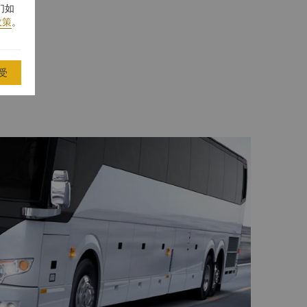
们如
政策
。
受