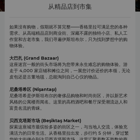
从精品店到市集
如果没有购物，假期就不算完整——香格里拉可满足您的各种
需求。从高端精品店到商业街、深藏不露的独特小店、私人工
作室和古老市集，我们寻遍伊斯坦布尔，只为找到梦想中的购
物体验。
大巴扎 (Grand Bazaar)
这座迷宫一般的街头市场将为您带来永生难忘的购物体验。游
走于 4,000 家店铺和摊位之间，一展您讨价还价的本领，无论
皮包还是古董地毯，总能淘到自己心仪的物品。
尼桑塔希区 (Nişantaşı)
尼桑塔希是伊斯坦布尔的奢侈品购物和时尚街区，并以新艺术
风格的公寓楼而闻名。这里的高档酒吧和餐厅深受潮流达人和
富贵名流的青睐。
贝西克塔斯市场 (Beşiktaş Market)
探索这座城市最缤纷多姿的街区之一，与当地人交流，体验充
满活力的日常生活。从香格里拉出发，步行约 5 分钟，穿过繁
华的大街便会到达贝西克塔斯市场，这里汇聚着数不胜数的商