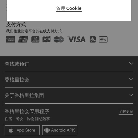
入住时间：下午 3:00
管理 Cookie
退房时间：中午 12:00
支付方式
我们接受指定平台的在线支付方式:
查找或预订
我们的目的地
香格里拉会
查找预订
会员计划概述
会议与宴会
关于香格里拉集团
加入香格里拉会
餐厅与酒吧
关于我们
我的账户
投资咨询
香格里拉会应用程序
了解更多
我们的酒店品牌
常见问题
职业发展
住宿、餐饮、购物 随想随享
香格里拉中心
联络我们
企业社会责任
香格里拉公寓
新闻稿
联系方式