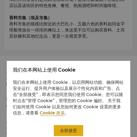
店以及该街区的特色鱼摊、餐馆、热闹酒吧和时尚咖啡馆。
香料市集（埃及市集）
香料市集的规模比附近的大巴扎小，五颜六色的香料如同金字
塔般堆放在一排排的摊位上，来这里不仅可以购买香料、土耳
其软糖和其他纪念品，更是一次视觉享受。
我们在本网站上使用 Cookie
地址
土耳其Sinanpasa Mah, Hayrettin Iskelesi Sok, No.1,
我们在本网站上使用 Cookie，以启用网站功能、确保网站
Besiktas, Istanbul 邮政编码 34353
安全运行、提升用户体验以及展示个性化内容和广告。点
击“全部接受”，即表示您同意我们使用 Cookie。您可以随
电话
时点击“管理 Cookie”，管理您的 Cookie 偏好。 关于我
(90 212) 275 8888
们如何使用 Cookie 以及您如何更改 Cookie 设置的更多
信息，请查看
Cookie 政策
。
入住 / 退房
希望您入住愉快
全部接受
请留意入住/退房时间: