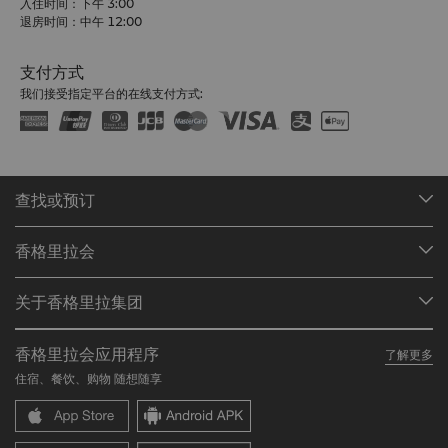
入住时间：下午 3:00
退房时间：中午 12:00
支付方式
我们接受指定平台的在线支付方式:
查找或预订
我们的目的地
香格里拉会
查找预订
会员计划概述
会议与宴会
关于香格里拉集团
加入香格里拉会
餐厅与酒吧
关于我们
我的账户
投资咨询
香格里拉会应用程序
了解更多
我们的酒店品牌
常见问题
职业发展
住宿、餐饮、购物 随想随享
香格里拉中心
联络我们
企业社会责任
香格里拉公寓
新闻稿
联系方式