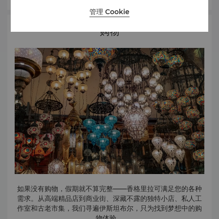
程内有八座岛屿，风光旖旎，景点遍布，包括海滩、历史建筑
马、拜占庭和奥斯曼等不同文明时期。
海军博物馆 (Naval Museum)
管理 Cookie
和远足步道。
海军博物馆建于 1897 年，就坐落在香格里拉酒店旁边，展示
了奥斯曼帝国的海上力量。除著名的土耳其水手相关展品外，
购物
博斯普鲁斯海峡 (Bosphorus Strait)
耶尔德兹公园 (Yıldız Park)
该博物馆还收藏着大量历史文物，包括一艘 17 世纪的战舰。
这条举世闻名的水道是欧亚大陆的分界线。乘坐渡轮游览博斯
耶尔德兹公园是伊斯坦布尔一座风景优美的大型公园。这里环
境静谧祥和，不仅给人远避尘嚣之感，更让人仿佛置身于另一
普鲁斯海峡，可尽览城市美景，尤其是在傍晚时分。
个星球。
如果没有购物，假期就不算完整——香格里拉可满足您的各种
需求。从高端精品店到商业街、深藏不露的独特小店、私人工
作室和古老市集，我们寻遍伊斯坦布尔，只为找到梦想中的购
物体验。