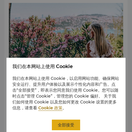
施为公众倾心呈献丰富多样的活动。
为一座博物馆。优美的画作、珍贵的装饰品、豪华的庭院、富
丽堂皇的后宫等宝物和建筑令人心醉神迷、流连忘返。
Akbank Sanat 艺术中心
Akbank Sanat 艺术中心旨在成为“永不止息的变革之地”，每
阿卡雷特勒街区 (Akaretler)
年举办逾 700 场活动，包括展览、现代舞表演、音乐会、学术
阿卡雷特勒距离香格里拉酒店仅约 5 分钟步程，聚集着许多设
研讨会、儿童研学活动和电影放映式。
计师精品店、别致餐厅以及城内一些颇具人气的时尚酒吧和会
所。
伊斯坦布尔现代艺术博物馆
该博物馆拥抱全球视野，广泛开展跨学科活动，收藏着众多现
阿尔纳武特柯伊区 (Arnavutköy) 和贝贝克区 (Bebek)
当代艺术、摄影、设计、建筑和新媒体作品。
阿尔纳武特柯伊和贝贝克是两处时尚的海滨区，魅力会所和高
档餐厅星罗棋布，是享受欢乐夜生活的理想去处。
Sakıp Sabancı Museum 博物馆 (SSM)
我们在本网站上使用 Cookie
该博物馆位于博斯普鲁斯海峡之畔，藏品丰富，常举办综合展
巴拉特街区 (Balat)
览、保护单位、教育项目、音乐会和会议等各种活动。
鹅卵石斜坡街道和两旁色彩缤纷的房屋是巴拉特最具标志性的
我们在本网站上使用 Cookie，以启用网站功能、确保网站
景致。这些历史悠久的木屋与清新可爱的咖啡馆和餐厅比邻而
安全运行、提升用户体验以及展示个性化内容和广告。点
无论是在公园里悠闲散步，还是观赏壮丽的自然风光，我们都
Borusan Sanat 艺术中心
居，成为这座城市的热门拍照打卡地。
击“全部接受”，即表示您同意我们使用 Cookie。您可以随
可为大自然热爱者提供各种服务。远离喧嚣，到私人岛屿度
该艺术表演中心常举办古典、爵士、世界和新音乐等风格音乐
时点击“管理 Cookie”，管理您的 Cookie 偏好。 关于我
假，享受骑马的幸福时光，划着皮划艇经过高耸的悬崖，领略
会，并组织丰富多样的舞蹈表演和当代艺术展。Borusan 位于
圣索菲亚大教堂 (Hagia Sophia)
们如何使用 Cookie 以及您如何更改 Cookie 设置的更多
大自然的鬼斧神工，或者在沙滩上尽情享受悠闲时光。大自然
伊斯坦布尔市中心，将历史与科技巧妙融为一体。
圣索菲亚大教堂始建于 6 世纪，最初是一座基督教教堂，后被
信息，请查看
Cookie 政策
。
是如此美好。
奥斯曼人改建为清真寺，现为一座博物馆。漫步在逾 18 层楼
伊斯坦布尔考古博物馆
高的巨大穹顶之下，游客可以欣赏长廊墙壁上拜占庭时期精美
王子群岛 (Prince's Islands)
由三个独立的博物馆组成，拥有 100 多万件海量藏品，涵盖对
全部接受
的马赛克镶嵌画。
了解更多
王子群岛是一处远离城市喧嚣的世外桃源。距离市区一小时车
整个人类历史产生深远影响的亚述、赫梯、埃及、希腊、罗