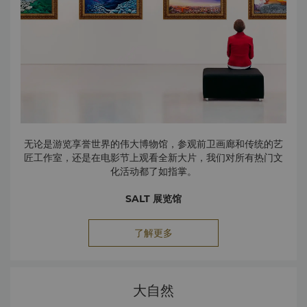
个侧立。庞大的地下宫殿舒爽、阴凉，是纳凉避暑的好去处。
卡德柯伊区（Kadıköy Area，乘渡轮抵达）
卡德柯伊遍布着数百家酒吧、咖啡馆、餐厅和商店，是感受都
市活力的理想之地。在香格里拉酒店门前的码头乘坐历史悠久
的卡德柯伊渡轮即可前往此地区，沿途还可欣赏博斯普鲁斯海
峡的独特美景。
菲洛克塞诺斯蓄水池 (Cistern of Philoxenos)
该建筑是伊斯坦布尔第二大蓄水池，近年来因举办音乐会、时
无论是游览享誉世界的伟大博物馆，参观前卫画廊和传统的艺
装秀和展览等各种活动而备受瞩目。
匠工作室，还是在电影节上观看全新大片，我们对所有热门文
化活动都了如指掌。
狄奥多西蓄水池 (Theodosius Cistern)
这里是拜占庭帝国水利系统的古代遗迹，游客可亲临探索。该
SALT 展览馆
建筑位于历史街区的中心地带。
这是一家为公众服务的文化机构，除举办会议、放映式和研讨
会等精彩纷呈的活动外，还创办研究性展览、出版物、在线活
加拉达塔 (Galata Tower)
了解更多
动及数字化项目。
加拉达塔是伊斯坦布尔最高、最古老的摩天大楼之一。该塔高
63 米（206 英尺），将古城的壮丽全景尽收眼底。
Arter 艺术博物馆
作为一个活跃、秉承可持续发展理念的文化中心，Arter 艺术
托普卡帕宫 (Topkapı Palace)
大自然
博物馆持续举办各种形式和学科的当代艺术庆典，利用全新设
这座宫殿拥有悠久的历史，各处细节精美绝伦，如今已改造成