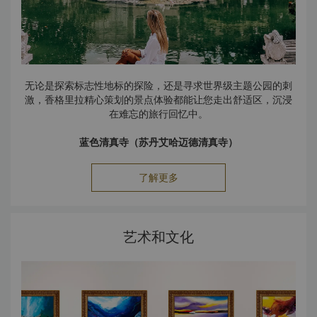
无论是探索标志性地标的探险，还是寻求世界级主题公园的刺
激，香格里拉精心策划的景点体验都能让您走出舒适区，沉浸
在难忘的旅行回忆中。
蓝色清真寺（苏丹艾哈迈德清真寺）
这座清真寺的内部铺砌着的 20,000 块晶光闪烁的蓝绿色伊兹
尼克瓷砖，因而得名蓝色清真寺。该清真寺建于 17 世纪，目
了解更多
前仍供信众使用，但游客可通过单独入口进入。
多尔玛巴赫切宫 (Dolmabahçe Palace)
这座富丽堂皇的宫殿曾是 19 世纪和 20 世纪初奥斯曼帝国苏
艺术和文化
丹的宫邸。宫殿融合了欧洲和土耳其风格，内部装饰繁复华
美，水晶吊灯、错视天顶壁画和精美地毯令人眼花缭乱。
地下水宫 (Basilica Cistern)
地下水宫由数百根爱奥尼亚式和科林斯式圆柱支撑，还有两个
来源不明的石柱底座，上面雕刻着美杜莎头像，一个倒立，一