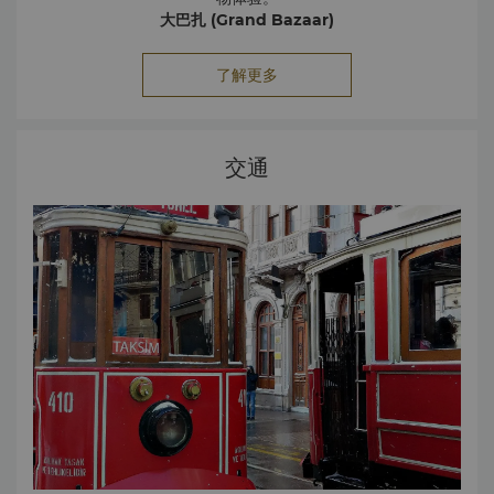
大巴扎 (Grand Bazaar)
这座迷宫一般的街头市场将为您带来永生难忘的购物体验。游
走于 4,000 家店铺和摊位之间，一展您讨价还价的本领，无论
了解更多
皮包还是古董地毯，总能淘到自己心仪的物品。
贝西克塔斯市场 (Beşiktaş Market)
尼桑塔希区 (Nişantaşı)
尼桑塔希是伊斯坦布尔的奢侈品购物和时尚街区，并以新艺术
探索这座城市最缤纷多姿的街区之一，与当地人交流，体验充
交通
满活力的日常生活。从香格里拉出发，步行约 5 分钟，穿过繁
风格的公寓楼而闻名。这里的高档酒吧和餐厅深受潮流达人和
华的大街便会到达贝西克塔斯市场，这里汇聚着数不胜数的商
富贵名流的青睐。
店以及该街区的特色鱼摊、餐馆、热闹酒吧和时尚咖啡馆。
香料市集（埃及市集）
香料市集的规模比附近的大巴扎小，五颜六色的香料如同金字
塔般堆放在一排排的摊位上，来这里不仅可以购买香料、土耳
其软糖和其他纪念品，更是一次视觉享受。