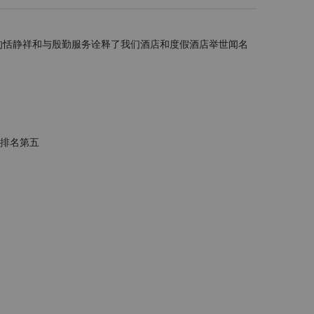
所寓意的恬静祥和与殷勤服务诠释了我们酒店和度假酒店举世闻名
店排名第五