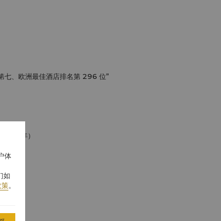
第七、欧洲最佳酒店排名第 296 位”
2023 年）
户体
们如
政策
。