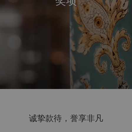
奖项
诚挚款待，誉享非凡