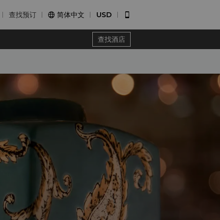
查找预订
简体中文
USD


查找酒店