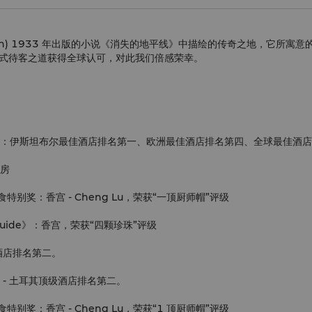
ilton) 1933 年出版的小说《消失的地平线》中描绘的传奇之地，它
洲式待客之道获得全球认可，对此我们倍感荣幸。
r》读者选择奖：伊斯坦布尔最佳酒店排名第一、欧洲最佳酒店排名第四、全球最佳酒
套房
e》国际美食特别奖：香宫 - Cheng Lu，荣获“一顶厨师帽”评级
omy Guide》：香宫，荣获“四颗珍珠”评级
顶级酒店排名第二。
选择奖 - 土耳其顶级酒店排名第二。
》国际美食特别奖：香宫 - Cheng Lu，荣获“1 顶厨师帽”评级