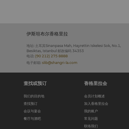
伊斯坦布尔香格里拉
地址
:
土耳其Sinanpasa Mah, Hayrettin Iskelesi Sok, No.1,
Besiktas, Istanbul 邮政编码 34353
电话
:
(90 212) 275 8888
电子邮箱
:
slib@shangri-la.com
查找或预订
香格里拉会
我们的目的地
会员计划概述
查找预订
加入香格里拉会
会议与宴会
我的账户
餐厅与酒吧
常见问题
联络我们