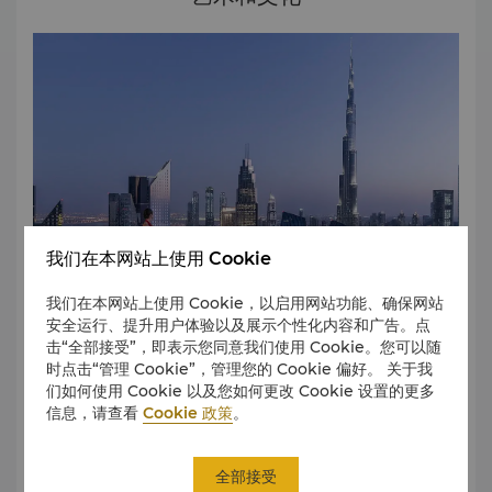
车）。对于喜欢 惊险刺激的人而言，这种沙漠版过山车无疑将
成为非常有趣的难忘体验。
迪拜奇迹花园
奇迹花园在冬季和春季开放，园中有超过 1.5 亿朵花同时争相
绽放。这座世界最大的自然花园占地超过 7.2 万平方米，因保
持吉尼斯世界纪录的鲜花造型闻名遐迩。其中还有世界最大的
室内蝴蝶园。
爱心湖
一个位于库卓湖区的隐藏景点，由两个互相连通的心形湖泊组
成，周围环绕着沙丘、绿地和心形雕塑。这是您宣誓、纪念或
我们在本网站上使用 Cookie
庆祝爱情的绝佳地点。
我们在本网站上使用 Cookie，以启用网站功能、确保网站
安全运行、提升用户体验以及展示个性化内容和广告。点
击“全部接受”，即表示您同意我们使用 Cookie。您可以随
参观世界闻名的博物馆，领略迪拜老城的文化与传统，探访美
时点击“管理 Cookie”，管理您的 Cookie 偏好。 关于我
轮美奂的清真寺，让我们带您把握迪拜都市脉搏，寻访最热门
们如何使用 Cookie 以及您如何更改 Cookie 设置的更多
的文化景点。
信息，请查看
Cookie 政策
。
未来博物馆
未来博物馆（MOTF）是迪拜最著名的地标建筑之一，坐落在
全部接受
这座城市的超级高速公路——谢赫·扎耶德路旁。这座博物馆由
了解更多