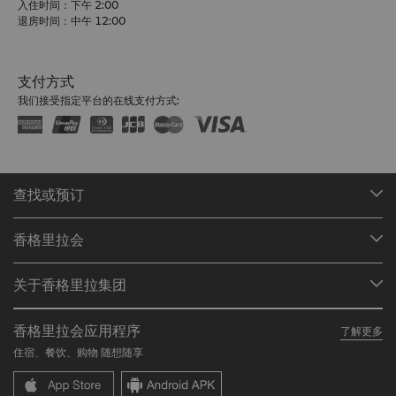
入住时间：下午 2:00
退房时间：中午 12:00
支付方式
我们接受指定平台的在线支付方式:
查找或预订
我们的目的地
香格里拉会
查找预订
会员计划概述
会议与宴会
关于香格里拉集团
加入香格里拉会
餐厅与酒吧
关于我们
我的账户
投资咨询
香格里拉会应用程序
了解更多
我们的酒店品牌
常见问题
职业发展
住宿、餐饮、购物 随想随享
香格里拉中心
联络我们
企业社会责任
香格里拉公寓
新闻稿