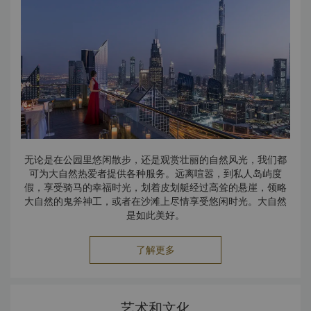
风筝海滩
风筝海滩 (Kite Beach) 是迪拜备受青睐的海滩，是享受日光
浴、用餐和水上运动的理想去处。如果您热爱水上运动，希望
在迪拜一流的免费沙滩一试身手，风筝海滩将为您提供多种挑
战。这里紧邻卓美亚 (Jumeirah) 街区，沙滩沿线均提供高品
质的设备租赁
迪拜乐园
迪拜乐园及度假村是该地区的大型综合主题公园胜地，由三座
主题公园组成：迪拜动漫之门 (MOTIONGATE™ Dubai) 是一
座好莱坞电影主题公园，再现了梦工厂动画、索尼影业和狮门
无论是在公园里悠闲散步，还是观赏壮丽的自然风光，我们都
影业作品中备受喜爱的角色；迪拜乐高乐园 (LEGOLAND®
可为大自然热爱者提供各种服务。远离喧嚣，到私人岛屿度
Dubai) 是一座别开生面的互动式主题公园，将著名的乐高
假，享受骑马的幸福时光，划着皮划艇经过高耸的悬崖，领略
(LEGO®) 积木化为现实，家长可以带孩子在有趣的学习环境中
大自然的鬼斧神工，或者在沙滩上尽情享受悠闲时光。大自然
尽情玩耍；乐高水上乐园 (LEGOLAND® Water Park) 是该
是如此美好。
地区首座水上乐园，适合携带 2 至 12 岁儿童的家庭游玩。
沙漠 巡游
了解更多
迪拜的沙漠巡游是您 了解沙漠环境独特元素的绝佳方式。延绵
不绝的 起伏沙丘勾勒出震撼人心的 全景，金棕色的沙海一望无
际。
45 分钟车程后，游客进入 宁静的沙漠地带（乘坐豪华越野
艺术和文化