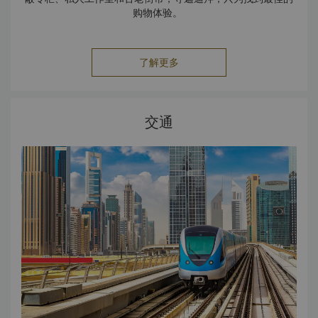
购物体验。
朱美拉清真寺
在这座城市位数众多的清真寺中，朱美拉清真寺规模宏大，建
迪拜购物中心
筑精美。作为城市地标，它有着两坐尖顶和宏伟的圆顶，是现
世界最大的购物、娱乐和休闲目的地，毗邻世界最高建筑哈利
代清真寺建筑的杰出代表。这座清真寺的夜景格外美丽，是迪
了解更多
法塔。迪拜购物中心占地超过 100 万平方米，面积相当于
拜的热门拍照打卡地。
200 个足球场，内设超过 1,200 家零售店、两座大型百货商
场和数以百计的餐饮门店。
城市步行街
交通
漫步在城市步行街，这是迪拜最热闹的城市街区之一。这里有
时髦的商店、露天餐厅和设计精美的户外空间。这一适合全家
游玩的生活方式目的地巧妙地结合了购物与娱乐，包括电影
院、游乐区和全年活动精彩纷呈的可口可乐体育场。
迪拜节日城
节日城坐落风景如画的 迪拜河畔。这里有 囊括 600 家零售店
和 25 家旗舰店的购物中心、设有 12 间影厅的 Grand
Festival 电影院和 60 家餐饮门店。
Souks
Souk
是阿拉伯语中的 “集市”，即购买或交换货物的地方。这
里的人们忙着 以古老方式讨价还价，彰显着
souks
与迪拜现
代购物中心的迥然不同。
迪拜
souks
位于德伊勒区，售卖珠宝、传统香料和香水。 这
里的黄金价格属世界低位。商店橱窗琳琅满目， 展示着项链、