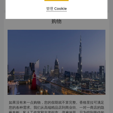
迪拜未来基金会创建，于 2022 年 2 月 22 日开幕，展示了社
会将如何在未来几十年中借助科技迅速发展。
管理 Cookie
它被称为“活的博物馆”，融合了传统展览、沉浸式剧院和主题
购物
景点等多种元素，让参观者可以超越现在，展望未来的无限可
Al Seef
Al Seef 位于繁华的迪拜河畔，是迪拜最热闹的休闲街区。这
能。
一热门目的地向阿联酋的独特文化传统致敬，有着的别具一格
的魅力氛围。
作为历史文化街区，Al Seef 是游客们购物、用餐和住宿的理
想之地。从购物摊贩到星巴克咖啡馆，Al Seef 每座建筑的外
立面都经过仿古装饰，古香古色的外观让您瞬间回到迪拜的过
Abra Creek Crossing
An abra（阿拉伯语意为“穿越”）每隔几分钟发船，带游客沿
去。
迪拜河探访四个站点。热闹非凡的迪拜河是迪拜人世代沿袭的
生命线，人们在此处定居，发展珍珠产业，并建成迪拜的第一
座港口。
迪拜历史街区
该区域面积达 1.5 平方公里，由 60 个独立的项目组成。大部
分项目将展示阿联酋的历史文化传承。这里将呈现各种全新景
如果没有来一点购物，您的假期就不算完整。香格里拉可满足
点，包括博物馆、堡垒、餐厅、展览、商船、修复的商店、艺
您的各种需求。我们从高端精品店到商业街、一对一商店的隐
术和表演中心。
蔽专柜、私人工作室和古老街市，寻遍迪拜，只为找到最佳的