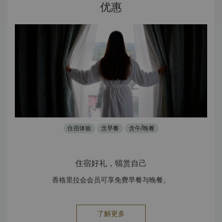
优惠
住宿体验
含早餐
含午/晚餐
住宿好礼，犒赏自己
。
香格里拉会会员可享免费早餐与晚餐。
悦
了解更多