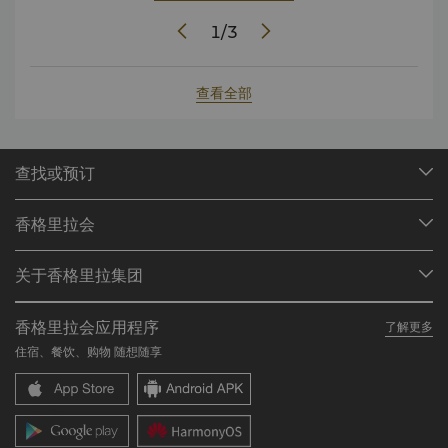
1
/
3
查看全部
查找或预订
我们的目的地
香格里拉会
查找预订
会员计划概述
会议与宴会
关于香格里拉集团
加入香格里拉会
餐厅与酒吧
关于我们
我的账户
投资咨询
香格里拉会应用程序
了解更多
我们的酒店品牌
常见问题
职业发展
住宿、餐饮、购物 随想随享
香格里拉中心
联络我们
企业社会责任
香格里拉公寓
新闻稿
联系方式