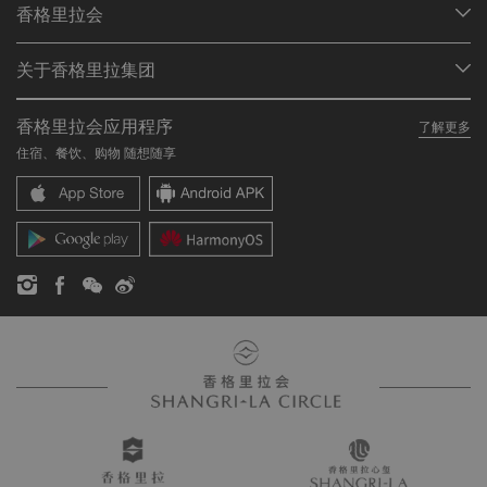
香格里拉会
查找预订
会员计划概述
会议与宴会
关于香格里拉集团
加入香格里拉会
餐厅与酒吧
关于我们
我的账户
投资咨询
香格里拉会应用程序
了解更多
我们的酒店品牌
常见问题
职业发展
住宿、餐饮、购物 随想随享
香格里拉中心
联络我们
企业社会责任
香格里拉公寓
新闻稿
联系方式