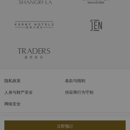
隐私政策
条款与细则
人身与财产安全
供应商行为守则
网络安全
© 2026 香格里拉饭店管理（上海）有限公司 保留所有权利
沪ICP备
立即预订
17055189号
沪公网安备31011502007570