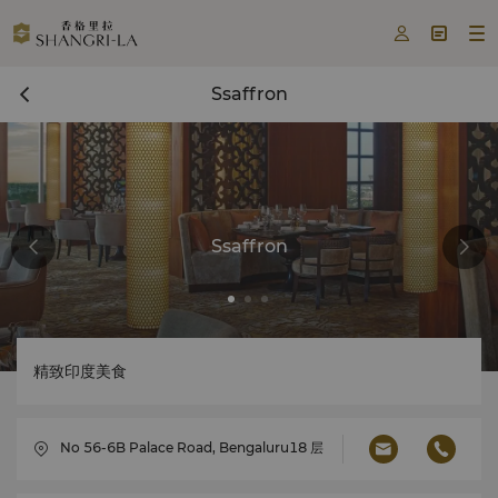



Ssaffron
Ssaffron
精致印度美食
No 56-6B Palace Road, Bengaluru18 层