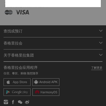
支付方式
我们接受指定平台的在线支付方式:
查找或预订
我们的目的地
香格里拉会
查找预订
会员计划概述
会议与宴会
关于香格里拉集团
加入香格里拉会
餐厅与酒吧
关于我们
我的账户
投资咨询
香格里拉会应用程序
了解更多
我们的酒店品牌
常见问题
职业发展
住宿、餐饮、购物 随想随享
香格里拉中心
联络我们
企业社会责任
香格里拉公寓
新闻稿
联系方式