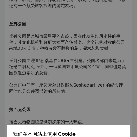
还有一个颇受旅客欢迎的游蛇农场。
丘邦公园
丘邦公园是该城市最重要的古迹，因在此发生过历史性的事
件，其文化机构和政府大楼而久负盛名。这个结构对称的公园
占地334英亩，种植有数不胜数的花，灌木丛和大树。
丘邦公园由理查德 桑基在1864年创建。公园名称由来是为了
纪念中尉马克 丘邦，一位英国东印度公司的军官，同时也是英
国派遣迈索尔的总督。
公园正中间有一座迈索尔财政部长Seshadari Iyer 的纪念碑，
同时也是公共图书馆的所在地。
拉巴克公园
拉巴克植物园也是班加罗尔的一大热点。
拉巴克植物园于1760年动工建设，当时是海德 阿里统治的时
我们在本网站上使用 Cookie