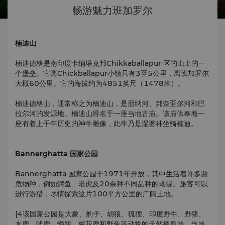
畅游魅力班加罗尔
楠迪山
楠迪德格是南印度卡纳塔克邦Chikkaballapur 区的山上的一
个堡垒。它离Chickballapur小镇只有3至5公里，离班加罗尔
大概60公里。它的海拔约为4851英尺（1478米）。
楠迪德格山，通常称之为楠迪山，是朋纳河、邦奈亚尔河和巴
拉尔河的发源地。楠迪山得名于一座当地古庙。该庙供奉着一
座有着上千年历史的神牛雕像，此牛乃是湿婆神坐骑楠迪。
Bannerghatta 国家公园
Bannerghatta 国家公园于1971年开放，其中生活着许多濒
危物种，例如鳄鱼、老虎及20余种不同品种的蝴蝶。旅客可以
进行游猎，尽情探索这片100平方公里的广阔土地。
{4该国家公园是大象、豹子、胡狼、狐狸、印度野牛、野猪、
水鹿、吠鹿、懒熊、梅花鹿和野兔等动物的天然栖息地。当地