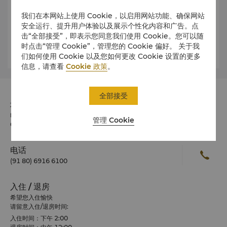
期。最后阿里的继任者苏丹第普接手完成。
我们在本网站上使用 Cookie，以启用网站功能、确保网站
拉巴克植物园位于班加罗尔南部，占地面积240英亩，采用莫
安全运行、提升用户体验以及展示个性化内容和广告。点
卧儿王朝的风格建设。拉巴克植物园中满是来自世界各地的珍
击“全部接受”，即表示您同意我们使用 Cookie。您可以随
稀植物。拉巴克石也正是处于植物园里，据估测它大概有30亿
时点击“管理 Cookie”，管理您的 Cookie 偏好。 关于我
年的历史。
们如何使用 Cookie 以及您如何更改 Cookie 设置的更多
信息，请查看
Cookie 政策
。
全部接受
地址
印度No 56-6B Palace Road, Bengaluru 邮政编码 560
管理 Cookie
001
电话
(91 80) 6916 6100
入住 / 退房
希望您入住愉快
请留意入住/退房时间:
入住时间：下午 2:00