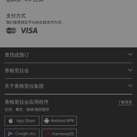
退房时间：中午 12:00
支付方式
我们接受指定平台的在线支付方式:
查找或预订
我们的目的地
香格里拉会
查找预订
会员计划概述
会议与宴会
关于香格里拉集团
加入香格里拉会
餐厅与酒吧
关于我们
我的账户
投资咨询
香格里拉会应用程序
了解更多
我们的酒店品牌
常见问题
职业发展
住宿、餐饮、购物 随想随享
香格里拉中心
联络我们
企业社会责任
香格里拉公寓
新闻稿
联系方式