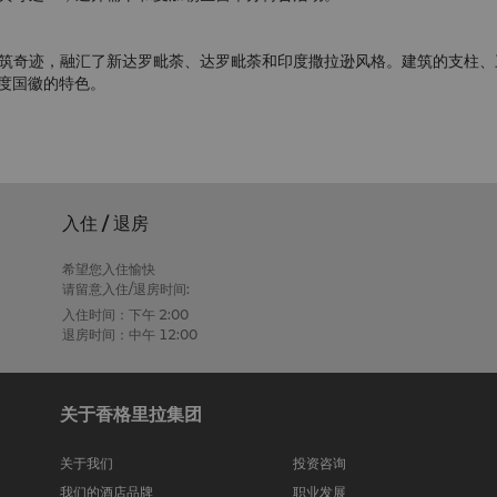
筑奇迹，融汇了新达罗毗荼、达罗毗荼和印度撒拉逊风格。建筑的支柱、
印度国徽的特色。
入住 / 退房
希望您入住愉快
请留意入住/退房时间:
入住时间：下午 2:00
退房时间：中午 12:00
关于香格里拉集团
关于我们
投资咨询
我们的酒店品牌
职业发展