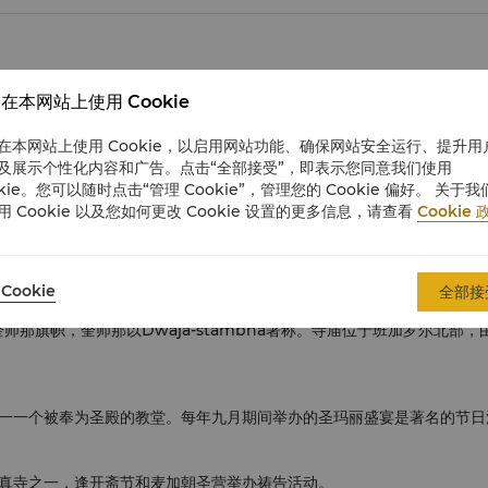
型复制品。
在本网站上使用 Cookie
在本网站上使用 Cookie，以启用网站功能、确保网站安全运行、提升用
迪。神庙位于山上，建于威迦耶纳噶统治时期的16世纪，已成为受人尊
及展示个性化内容和广告。点击“全部接受”，即表示您同意我们使用
okie。您可以随时点击“管理 Cookie”，管理您的 Cookie 偏好。 关于我
岩雕刻而成，展现了达罗毗荼式的艺术风格。
用 Cookie 以及您如何更改 Cookie 设置的更多信息，请查看
Cookie 
，素有“天堂之妒”之称，意为幸福住所，天堂羡慕。如今此遗迹已作为纪
Cookie
全部接
师那旗帜，奎师那以Dwaja-stambha著称。寺庙位于班加罗尔北
一一个被奉为圣殿的教堂。每年九月期间举办的圣玛丽盛宴是著名的节日
最美丽的清真寺之一，逢开斋节和麦加朝圣营举办祷告活动。