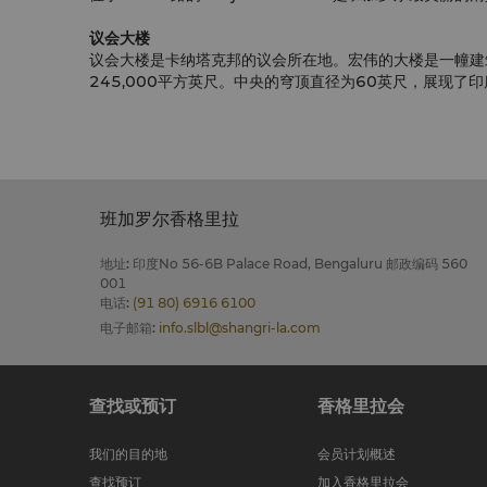
议会大楼
议会大楼是卡纳塔克邦的议会所在地。宏伟的大楼是一幢建
245,000平方英尺。中央的穹顶直径为60英尺，展现了
班加罗尔香格里拉
地址
:
印度No 56-6B Palace Road, Bengaluru 邮政编码 560
001
电话
:
(91 80) 6916 6100
电子邮箱
:
info.slbl@shangri-la.com
查找或预订
香格里拉会
我们的目的地
会员计划概述
查找预订
加入香格里拉会