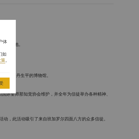
户体
崇礼拜之地。
们如
政策
。
念提普苏丹生平的博物馆。
受
部，由国际奎师那知觉协会维护，并全年为信徒举办各种精神、
活动，此活动吸引了来自班加罗尔四面八方的众多信徒。