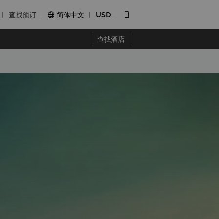
查找预订
简体中文
USD


查找酒店