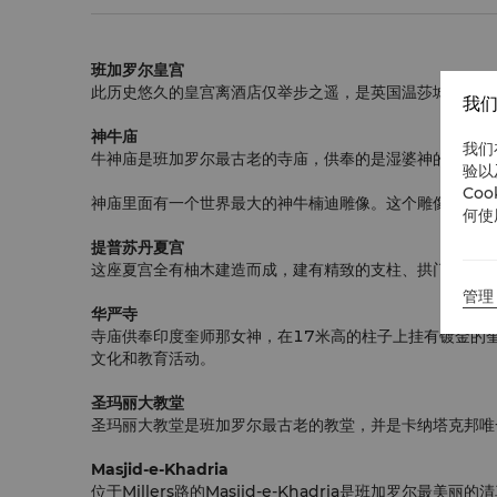
班加罗尔皇宫
此历史悠久的皇宫离酒店仅举步之遥，是英国温莎城堡的小
我们
神牛庙
我们
牛神庙是班加罗尔最古老的寺庙，供奉的是湿婆神的坐骑楠
验以
Co
神庙里面有一个世界最大的神牛楠迪雕像。这个雕像用花岗
何使
提普苏丹夏宫
这座夏宫全有柚木建造而成，建有精致的支柱、拱门和阳台
管理 
华严寺
寺庙供奉印度奎师那女神，在17米高的柱子上挂有镀金的奎
文化和教育活动。
圣玛丽大教堂
圣玛丽大教堂是班加罗尔最古老的教堂，并是卡纳塔克邦唯
Masjid-e-Khadria
位于Millers路的Masjid-e-Khadria是班加罗尔