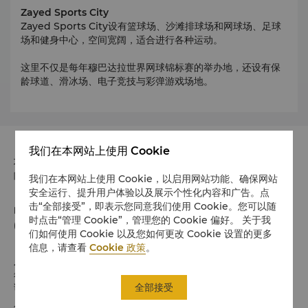
Zayed Sports City
Zayed Sports City设有篮球场、沙滩排球场和网球场、足球
场和健身中心，空间宽阔，适合进行各种运动。
这里不仅是每年穆巴达拉世界网球锦标赛的举办地，还设有保
龄球道、滑冰场、电子竞技与彩弹游戏场地。
我们在本网站上使用 Cookie
地址
阿联酋Khor Al Maqta, P.O. Box 128881, Abu Dhabi
我们在本网站上使用 Cookie，以启用网站功能、确保网站
安全运行、提升用户体验以及展示个性化内容和广告。点
击“全部接受”，即表示您同意我们使用 Cookie。您可以随
电话
时点击“管理 Cookie”，管理您的 Cookie 偏好。 关于我
(971 2) 509 8888
们如何使用 Cookie 以及您如何更改 Cookie 设置的更多
信息，请查看
Cookie 政策
。
入住 / 退房
希望您入住愉快
全部接受
请留意入住/退房时间:
入住时间：下午 2:00