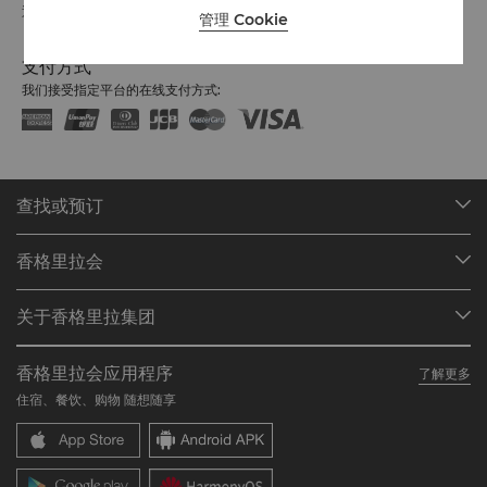
退房时间：中午 12:00
管理 Cookie
支付方式
我们接受指定平台的在线支付方式:
查找或预订
我们的目的地
香格里拉会
查找预订
会员计划概述
会议与宴会
关于香格里拉集团
加入香格里拉会
餐厅与酒吧
关于我们
我的账户
投资咨询
香格里拉会应用程序
了解更多
我们的酒店品牌
常见问题
职业发展
住宿、餐饮、购物 随想随享
香格里拉中心
联络我们
企业社会责任
香格里拉公寓
新闻稿
联系方式