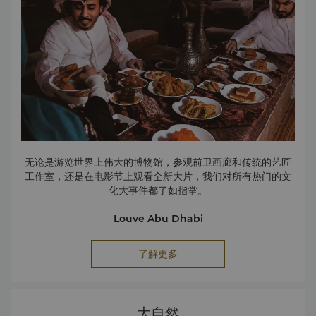
Al Qana
全新开业的Al Qana位于Qaryat Al Beri综合大楼正对面，是
一处面积超过146,000平方米的海滨目的地。
这里遍布各类景点，包括水边餐厅、电影院以及中东规模壮观
的水族馆，这家水族馆生活中300种、46,000只（株）动植
物。还有游艇码头、零售精品店和虚拟现实与电子竞技场。
无论是游览世界上伟大的博物馆，参观前卫画廊和传统的艺匠
工作室，还是在电影节上观看全新大片，我们对所有热门的文
化大事件都了如指掌。
Louve Abu Dhabi
现在，您不必前往巴黎就能参观卢浮宫！从酒店短途开车即可
到达标志性的Louvre Abu Dhabi，这是阿拉伯国家的首个普
了解更多
世性博物馆。
这家博物馆由普利兹克建筑奖获奖建筑师Jean Nouvel设计，
展馆面积达9,200平方米，包括一间永久展馆和一间临时展
馆，其中展出来自卢浮宫、奥赛博物馆和蓬皮杜艺术中心等法
大自然