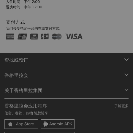
入住时间：下午 2:00
退房时间：中午 12:00
支付方式
我们接受指定平台的在线支付方式:
查找或预订
我们的目的地
香格里拉会
查找预订
会员计划概述
会议与宴会
关于香格里拉集团
加入香格里拉会
餐厅与酒吧
关于我们
我的账户
投资咨询
香格里拉会应用程序
了解更多
我们的酒店品牌
常见问题
职业发展
住宿、餐饮、购物 随想随享
香格里拉中心
联络我们
企业社会责任
香格里拉公寓
新闻稿
联系方式