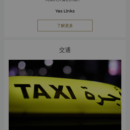
Yas Links
备受赞誉的Yas Links高尔夫球场位于亚斯岛的西海岸，属于
7,450码标准72杆球场，每洞设有五个发球区，所有18洞均
了解更多
坐拥迷人的海景。
Yas Marina Circut
Yas Marina Circuit是一级方程式阿联酋联合航空公司阿布扎
交通
比大奖赛的举办地。非赛季时，可散步游览赛道或在Yas
Kartzone体验卡丁车竞赛的乐趣。
Zayed Sports City
Zayed Sports City设有篮球场、沙滩排球场和网球场、足球
场和健身中心，空间宽阔，适合进行各种运动。
这里不仅是每年穆巴达拉世界网球锦标赛的举办地，还设有保
龄球道、滑冰场、电子竞技与彩弹游戏场地。