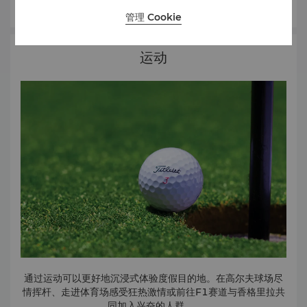
逃离钢筋水泥的城市，在入住期间体验刺激人心的沙漠巡游。
管理 Cookie
在我们的帮助下预订令人肾上腺素飙升的探险活动，期间您将
体验冲沙、参观骆驼农场、在沙丘上观赏落日。在传统的贝都
因营地，您可以体验骆驼骑行、海娜纹身、肚皮舞和水烟，同
运动
时在星空下品尝丰盛的烧烤晚宴。
Sir Bani Yas
Sir Bani Yas是一处自然奇观，也是首个对外开放的八个沙漠
岛屿之一。游客在Sir Bani Yas Island上可欣赏阿拉伯大羚
羊、小羚羊、长颈鹿、土狼和猎豹等阿拉伯的野生动植物。
红树林国家公园
这片生物多种多样的热门景点紧邻市中心，占阿联酋红树林总
面积的约75%。这片寂静的森林遍布彩色的鸟类、龟类和海
豚，免费参观。
Samaliya岛
Samaliya岛距离阿布扎比海岸约12公里。这里生物种类繁
多，是一处广阔的海洋区，适合探索稀有海洋织物、红树林、
鱼类、蛇、海鸟和海龟。
通过运动可以更好地沉浸式体验度假目的地。在高尔夫球场尽
情挥杆、走进体育场感受狂热激情或前往F1赛道与香格里拉共
同加入兴奋的人群。