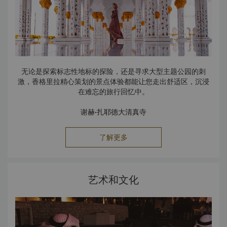
无论是探索标志性地标的探险，还是寻求大型主题公园的刺
激，香格里拉精心策划的景点体验都能让您走出舒适区，沉浸
在难忘的旅行回忆中。
谢赫·扎耶德大清真寺
这座宏伟的谢赫·扎耶德大清真寺是阿布扎比令人赞叹不已的景
点，香格里拉的宾客可在酒店内欣赏它的美景。
了解更多
这座现代伊斯兰教建筑杰作设有1,096根镶嵌紫水晶与碧玉的
立柱、82个白色大理石穹顶、波光粼粼的水池、镀金施华洛世
奇水晶吊灯，庭院内饰以来自全世界规模宏大的大理石马赛克
艺术和文化
艺术品。这座清真寺作为该地区少数对非穆斯林开放的清真寺
亚斯岛
从阿布扎比开车约30分钟可到达风景优美的亚斯岛，这里以阿
之一，是所有到访阿联酋的游客必去的景点。
联酋运动和休闲中心而著称。这里设有多座大型主题公园、一
座水上乐园、多个高尔夫球场、一个一级方程式赛道和多个马
球场。