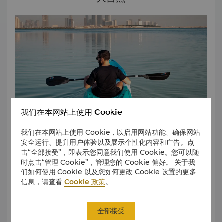
国知名博物馆的展品。
Qasr Al Watan
Qasr Al Watan是一处宏伟的文化地标，兼为总统官邸，宾客
可在此探索阿联酋悠久的历史与传统。
这座宫殿的建筑和设计精巧别致，致敬阿拉伯传统与艺术，内
部陈列丰富的展品，设有经典的房间。
民俗村
游客们在民俗村可了解贝都因人的生活，这个民族曾在阿布扎
比悠久的历史中扮演了重要的作用。
我们在本网站上使用 Cookie
民俗村另一个引人注目的特色是传统陶器制作、金属加工和编
织。传统工匠甚至会让游客们亲手体验这些特殊技术，而迷你
我们在本网站上使用 Cookie，以启用网站功能、确保网站
博物馆适合欣赏当地手工制品。
安全运行、提升用户体验以及展示个性化内容和广告。点
击“全部接受”，即表示您同意我们使用 Cookie。您可以随
无论是在公园里悠闲散步，还是观赏壮丽的自然风光，我们都
时点击“管理 Cookie”，管理您的 Cookie 偏好。 关于我
可为大自然热爱者提供各种服务。远离喧嚣，到私人岛屿度
们如何使用 Cookie 以及您如何更改 Cookie 设置的更多
假，享受骑马的幸福时光，划着皮划艇经过高耸的悬崖，领略
信息，请查看
Cookie 政策
。
大自然的鬼斧神工，或者在沙滩上尽情享受悠闲时光。大自然
是如此美好。
全部接受
沙漠巡游
了解更多