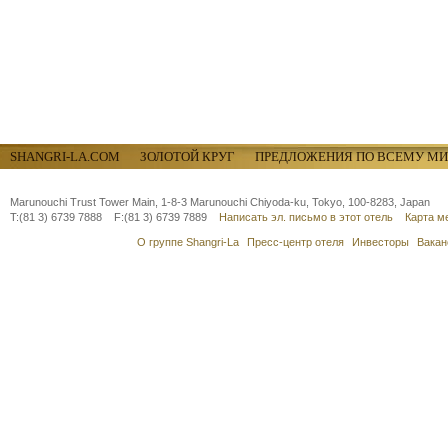
SHANGRI-LA.COM
ЗОЛОТОЙ КРУГ
ПРЕДЛОЖЕНИЯ ПО ВСЕМУ МИ
Marunouchi Trust Tower Main, 1-8-3 Marunouchi Chiyoda-ku, Tokyo, 100-8283, Japan
T:(81 3) 6739 7888 F:(81 3) 6739 7889
Написать эл. письмо в этот отель
Карта м
О группе Shangri-La
Пресс-центр отеля
Инвесторы
Вакан