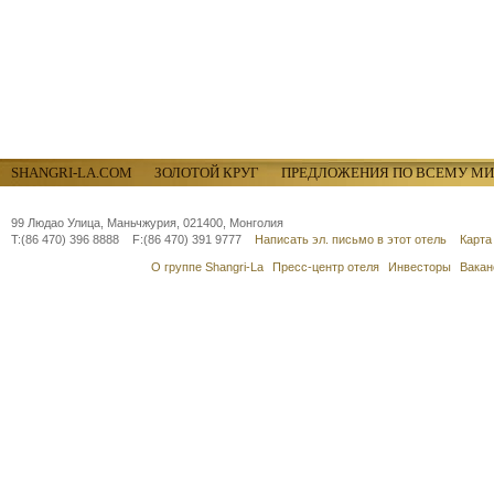
SHANGRI-LA.COM
ЗОЛОТОЙ КРУГ
ПРЕДЛОЖЕНИЯ ПО ВСЕМУ МИ
99 Людао Улица, Маньчжурия, 021400, Монголия
T:(86 470) 396 8888 F:(86 470) 391 9777
Написать эл. письмо в этот отель
Карта
О группе Shangri-La
Пресс-центр отеля
Инвесторы
Вакан