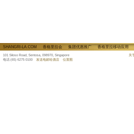
SHANGRI-LA.COM
香格里拉会
集团优惠推广
香格里拉移动应用
101 Siloso Road, Sentosa, 098970, Singapore
关
电话:(65) 6275 0100
发送电邮给酒店
位置图