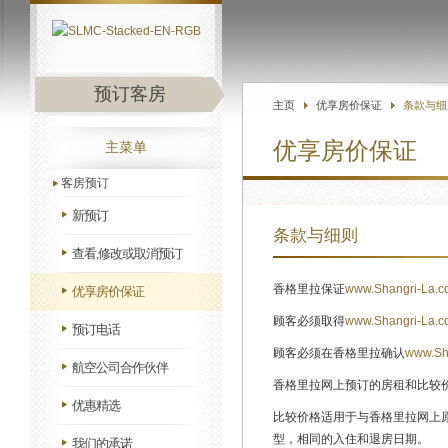
预订客房
主页
优享房价保证
条款与细
优享房价保证
主菜单
客房预订
新预订
条款与细则
查看,修改或取消预订
香格里拉保证
www.Shangri-La.
优享房价保证
顾客必须取得
www.Shangri-La.
预订电话
顾客必须在香格里拉确认
www.Sh
航空公司合作伙伴
香格里拉网上预订的房租和比较
优惠精选
比较价格适用于与香格里拉网上
型，相同的入住和退房日期。
我们的承诺