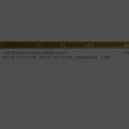
SHANGRI-LA.COM
香格里拉会
集团优惠推广
香格里拉移动应用
中国广西北海市茶亭路33号 邮政编码 536007
关
电话:(86 779) 206 2288 传真:(86 779) 205 0085
发送电邮给酒店
位置图