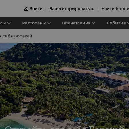
Войти
Зарегистрироваться
Найти брон

ксы
Рестораны
Впечатления
События
я себя Боракай