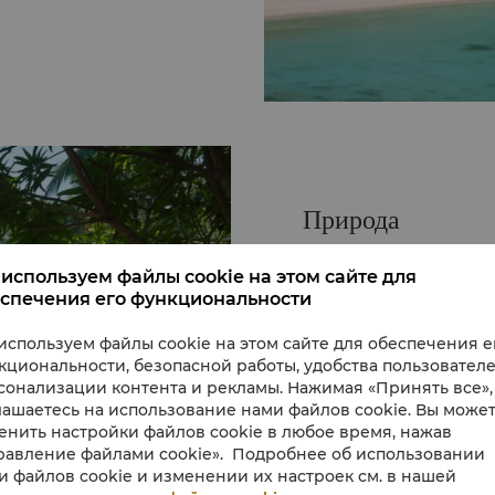
Природа
Пляж Булабог
используем файлы cookie на этом сайте для
Любителям острых ощ
спечения его функциональности
пляж Булабог, который
туристических достоп
используем файлы cookie на этом сайте для обеспечения е
расположен на против
кциональности, безопасной работы, удобства пользователе
идеально подходит дл
сонализации контента и рекламы. Нажимая «Принять все»,
спорта.
Виндсерфинг и кайтсе
лашаетесь на использование нами файлов cookie. Вы може
впечатлений, особенно
енить настройки файлов cookie в любое время, нажав
ветра просто идеальна
Узнать больше
равление файлами cookie». Подробнее об использовании
Ферма бабочек
и файлов cookie и изменении их настроек см. в нашей
Чтобы сменить обстано