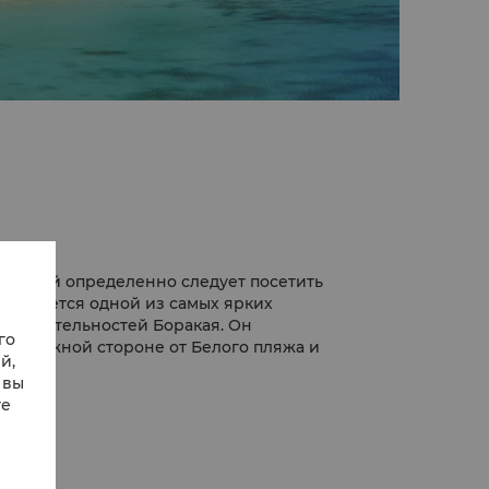
ущений определенно следует посетить
 считается одной из самых ярких
римечательностей Боракая. Он
го
оположной стороне от Белого пляжа и
й,
я занятий многими видами ветрового
 вы
рфинг подарят вам множество приятных
те
 в первые месяцы года, когда скорость
 для этих видов спорта.
вку и отдохнуть от овеваемых ветрами