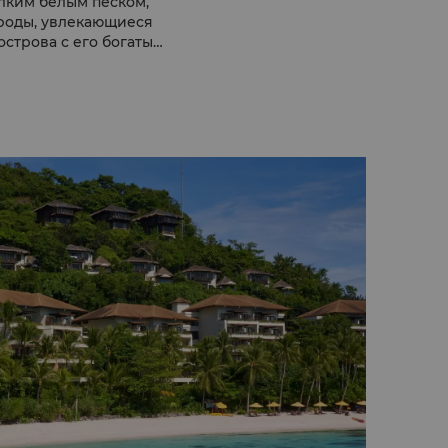
лким белым песком,
роды, увлекающиеся
строва с его богатым