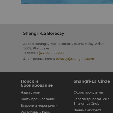
прогулку на лодке по бухтам и пещерам в
Shangri-La Boracay
Адрес
:
Barangay Yapak, Boracay Island, Malay, Aklan,
5608, Philippines
Телефон
:
(63 36) 288 4988
Электронная почта
:
boracay@shangri-la.com
Поиск и
Shangri-La Circle
бронирование
Наши отели
Обзор программы
Найти бронирование
Зарегистрироваться в
Shangri-La Circle
Встречи и мероприятия
Данные аккаунта
Рестораны и бары