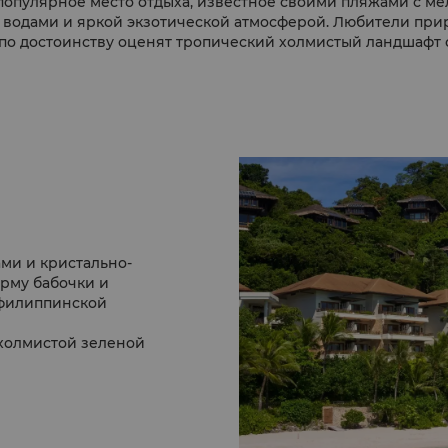
популярное место отдыха, известное своими пляжами с ме
 водами и яркой экзотической атмосферой. Любители при
по достоинству оценят тропический холмистый ландшафт о
миром дикой природы.
ми и кристально-
рму бабочки и
т филиппинской
 холмистой зеленой
Остров удивительным
удесами природы,
раны, широкий выбор
рта, а также
ые тропы, богатую