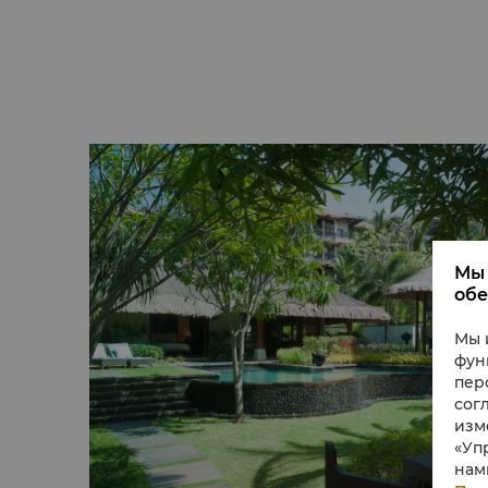
флору и фауну.
Мы 
обе
Мы 
фун
пер
сог
изм
«Уп
нам