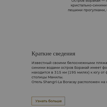
Остров Боракай — 
кристально-синими
пешими прогулками, 
Краткие сведения
Известный своими белоснежными пляжа
синими водами остров Боракай имеет фо
находится в 315 км (195 милях) к югу о
столицы Манилы.
Отель Shangri-La Boracay расположен на
северо-западной оконечности острова. 
образом сочетает городской комфорт с ч
предлагая красочные магазины и ресто
пляжных развлечений и водных видов спо
Узнать больше
нетронутые пляжи, живописные природн