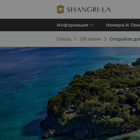
Информация
Номера И Лю
Отель
Об отеле
Откройте дл