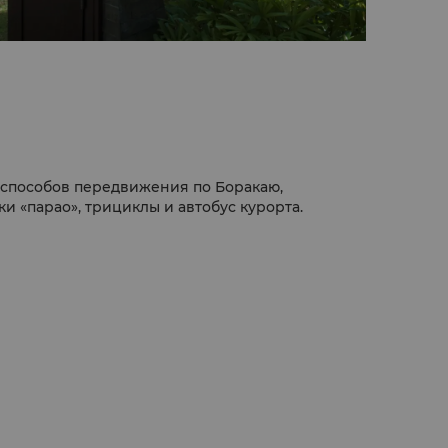
— на этом пляже есть все, о чем только
ители также могут совершить неспешную
бухтам и пещерам вокруг острова.
 способов передвижения по Боракаю,
и «парао», трициклы и автобус курорта.