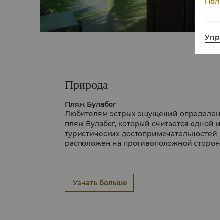
Пол
Упр
Природа
Пляж Булабог
Любителям острых ощущений определенн
пляж Булабог, который считается одной 
туристических достопримечательностей 
расположен на противоположной стороне
идеально подходит для занятий многими
спорта.
Виндсерфинг и кайтсерфинг подарят ва
впечатлений, особенно в первые месяцы 
ветра просто идеальна для этих видов сп
Узнать больше
Ферма бабочек
Чтобы сменить обстановку и отдохнуть о
пляжей Боракая, отправьтесь на Ферму б