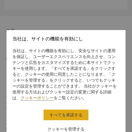
住所
10675 201 Tun Hwa South Road, Section 2, Taipei
当社は、サイトの機能を有効にし
当社は、サイトの機能を有効にし、安全なサイトの運用
電話番号
を保証し、ユーザーエクスペリエンスを向上させ、コン
(886 2) 2378 8888
テンツと広告をカスタマイズするために本サイトでクッ
キーを使用します。「すべてを承諾する」をクリックす
チェックイン / チェックアウト
ると、クッキーの使用に同意したことになります。「ク
シャングリ・ラでのご滞在をお楽しみください。
ッキーを管理する」をクリックすると、いつでもクッキ
チェックイン/アウトの時間は以下のとおりです。
ーの設定を管理することができます。 当社がクッキーを
使用する方法およびクッキー設定の変更に関する詳細
チェックイン：15時
チェックアウト：12時
は、
クッキーポリシー
をご覧ください。
ホライゾンクラブにご滞在のゲストの皆様は16時までのレイトチェックア
ウトをご利用いただる場合がございます
すべてを承諾する
お支払い方法
クッキーを管理する
対象プラットフォームでご利用可能なオンライン決済方法: