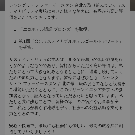
シャングリ・ラ ファーイースタン 台北が取り組んでいるサス
ティナビリティ実現に向けた様々な努力は、各界から高い評
価をいただいております。
「エコホテル認証 ブロンズ」を取得。
第1回「台北サスティナブルホテルゴールドアワード」
を受賞。
サスティナビリティの実現は、まるで終着点の無い旅路を行
くかのようなものであり、皆様からいただく高い評価は、私
たちにとって大きな励みとなるとともに、邁進し続けていく
ための原動力ともなります。皆様にはぜひとも、シャング
リ・ラ ファーイースタン 台北の最上級のおもてなしと設備を
ご堪能いただくとともに、このグリーンイニシアチブへの参
加者となり、証人となっていただきたいと願っています。私
たちと共に歩むことで、皆様の毎回のご宿泊やお食事が全
て、私たちが暮らす地球を守り、社会への公益活動を支える
力となるのです。
安心・快適で、環境にも社会にも優しい、最高の旅を共に創
造してまいりましょう！