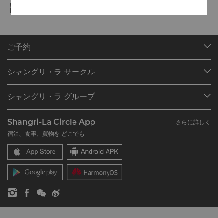
ご予約
目的地
シャングリ・ラ サークル
ご予約の検索
プログラム概要
ミーティング＆イベント
シャングリ・ラ グループ
シャングリ・ラ サークルに入会
レストラン＆バー
シャングリ・ラ グループについて
私のアカウント
投資家の皆さま
Shangri-La Circle App
さらに詳しく
シャングリ・ラ ブランド
よくあるお問合せや質問
採用情報
宿泊、食事、買物を どこでも
シャングリ・ラ センター
SLCに関するお問い合わせ
企業の社会的責任
レジデンス
ニュース
お問い合わせ