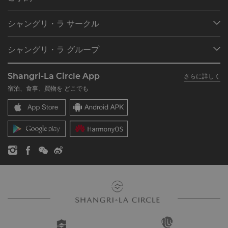
目的地
シャングリ・ラ サークル
ご予約の検索
プログラム概要
ミーティング＆イベント
シャングリ・ラ グループ
シャングリ・ラ サークルに入会
レストラン＆バー
シャングリ・ラ グループについて
私のアカウント
投資家の皆さま
Shangri-La Circle App
さらに詳しく
シャングリ・ラ ブランド
よくあるお問合せや質問
採用情報
宿泊、食事、買物を どこでも
シャングリ・ラ センター
SLCに関するお問い合わせ
企業の社会的責任
レジデンス
ニュース
お問い合わせ