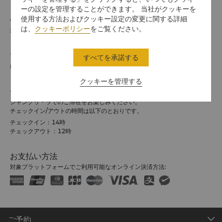
ーの設定を管理することができます。 当社がクッキーを
使用する方法およびクッキー設定の変更に関する詳細
住所
は、
クッキーポリシー
をご覧ください。
518048 4088 Yi Tian Road, Futian District, 深セン
電話番号
すべてを承諾する
(86 755) 8828 4088
クッキーを管理する
チェックイン / チェックアウト
シャングリ・ラでのご滞在をお楽しみください。
チェックイン/アウトの時間は以下のとおりです。
チェックイン：14時
チェックアウト：12時
お支払い方法
対象プラットフォームでご利用可能なオンライン決済方法:
ご予約