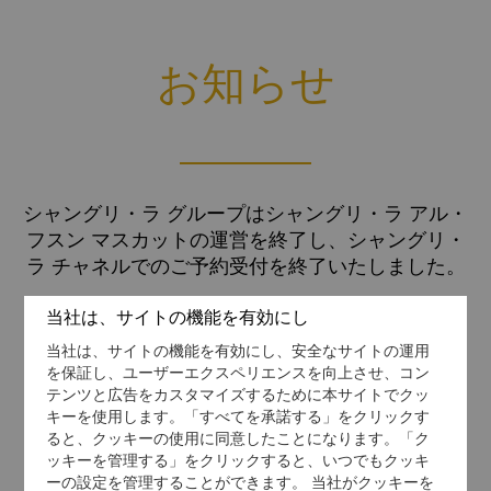
お知らせ
シャングリ・ラ グループはシャングリ・ラ アル・
フスン マスカットの運営を終了し、シャングリ・
ラ チャネルでのご予約受付を終了いたしました。
世界各地のシャングリ・ラホテルとリゾートにつ
当社は、サイトの機能を有効にし
きまして、引き続きのご愛顧を賜りますようお願
当社は、サイトの機能を有効にし、安全なサイトの運用
い申し上げます。
を保証し、ユーザーエクスペリエンスを向上させ、コン
テンツと広告をカスタマイズするために本サイトでクッ
キーを使用します。「すべてを承諾する」をクリックす
ると、クッキーの使用に同意したことになります。「ク
ッキーを管理する」をクリックすると、いつでもクッキ
ーの設定を管理することができます。 当社がクッキーを