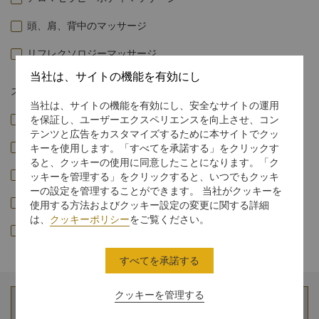
頭、肩、背中のマッサージ
リフレクソロジーマッサージ
当社は、サイトの機能を有効にし
スパジャーニー
当社は、サイトの機能を有効にし、安全なサイトの運用
レジャーウェルネスリトリート
を保証し、ユーザーエクスペリエンスを向上させ、コン
テンツと広告をカスタマイズするために本サイトでクッ
完璧なリフレッシュ
キーを使用します。「すべてを承諾する」をクリックす
ると、クッキーの使用に同意したことになります。「ク
疲労回復のオアシス
ッキーを管理する」をクリックすると、いつでもクッキ
ーの設定を管理することができます。 当社がクッキーを
元気回復のウェルネスリトリート
使用する方法およびクッキー設定の変更に関する詳細
は、
クッキーポリシー
をご覧ください。
デトックスウェルネスリトリート
すべてを承諾する
クッキーを管理する
ゲスト情報