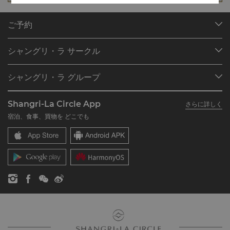
ご予約
目的地
シャングリ・ラ サークル
ご予約の検索
プログラム概要
ミーティング＆イベント
シャングリ・ラ グループ
シャングリ・ラ サークルに入会
レストラン＆バー
シャングリ・ラ グループについて
私のアカウント
投資家の皆さま
Shangri-La Circle App
さらに詳しく
シャングリ・ラ ブランド
よくあるお問合せや質問
採用情報
宿泊、食事、買物を どこでも
シャングリ・ラ センター
SLCに関するお問い合わせ
企業の社会的責任
レジデンス
ニュース
お問い合わせ