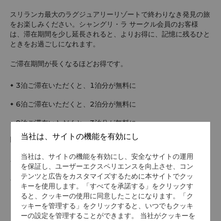
スリランカ最大のラグジュアリーリゾートで終わりなき発見の旅
をお楽しみください。シャングリ・ラ サークル会員のお客様
は、滞在期間を少し延長されると、よりお得に、記憶に残るひと
ときをお過ごしになれます。
ご滞在期間が長くなるほどお得です。
3泊ご滞在いただくと、1泊分が無料に
6泊ご滞在いただくと、2泊分が無料に
9泊ご滞在いただくと、3泊分が無料に
当社は、サイトの機能を有効にし
以下の特典をお楽しみいただけます。
当社は、サイトの機能を有効にし、安全なサイトの運用
毎日の朝食（2名様）
を保証し、ユーザーエクスペリエンスを向上させ、コン
テンツと広告をカスタマイズするために本サイトでクッ
時間を有効に使えるアーリーチェックインおよびレイトチェッ
キーを使用します。「すべてを承諾する」をクリックす
クアウト（空室状況によりご利用いただけない場合がございま
ると、クッキーの使用に同意したことになります。「ク
ッキーを管理する」をクリックすると、いつでもクッキ
す）
ーの設定を管理することができます。 当社がクッキーを