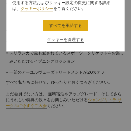
使用する方法およびクッキー設定の変更に関する詳細
3つのスイミングプール、幅広いレクリエーションアクティビ
は、
クッキーポリシー
をご覧ください。
ティ、お子様向けクラブ、スリランカで唯一の18ホールのゴ
ルフリゾートコースのご利用無制限
すべてを承諾する
リゾート敷地内を巡る朝のサイクリングが無料（ガイド付き）
クッキーを管理する
ラグーンプールでのアクアフィットネスセッション（午後）
スリランカで最も愛されているスポーツ、クリケットをお楽し
みいただけるイブニングセッション
一部のアーユルヴェーダトリートメントが20%オフ
すべて私たちに任せて、ゆったりとおくつろぎください。
まだ会員でない方は、 無料宿泊やアップグレード、そしてさら
にうれしい特典の数々をお楽しみいただける
シャングリ・ラ サ
ークルに今すぐご入会
ください。