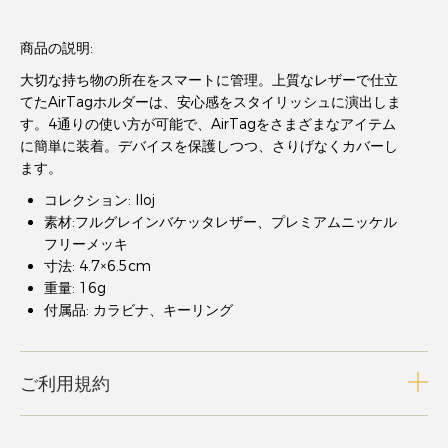
商品の説明:
大切な持ち物の所在をスマートに管理。上質なレザーで仕立
てたAirTagホルダーは、安心感をスタイリッシュに演出しま
す。4通りの使い方が可能で、AirTagをさまざまなアイテム
に簡単に装着。デバイスを保護しつつ、さりげなくカバーし
ます。
コレクション: Iloj
素材:フルグレインバケッタレザー、プレミアムニッケル
フリーメッキ
寸法: 4.7×6.5cm
重量: 16g
付属品: カラビナ、キーリング
ご利用規約