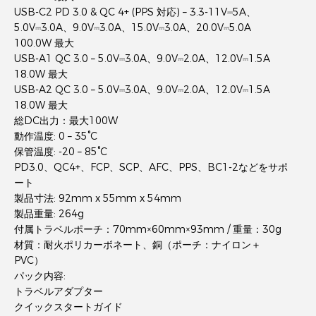
USB-C2 PD 3.0 & QC 4+ (PPS 対応) – 3.3-11V⎓5A、
5.0V⎓3.0A、9.0V⎓3.0A、15.0V⎓3.0A、20.0V⎓5.0A
100.0W 最大
USB-A1 QC 3.0 – 5.0V⎓3.0A、9.0V⎓2.0A、12.0V⎓1.5A
18.0W 最大
USB-A2 QC 3.0 – 5.0V⎓3.0A、9.0V⎓2.0A、12.0V⎓1.5A
18.0W 最大
総DC出力：最大100W
動作温度: 0 – 35°C
保管温度: -20 – 85°C
PD3.0、QC4+、FCP、SCP、AFC、PPS、BC1-2などをサポ
ート
製品寸法: 92mm x 55mm x 54mm
製品重量: 264g
付属トラベルポーチ：70mm×60mm×93mm / 重量：30g
材質：耐火ポリカーボネート、銅（ポーチ：ナイロン＋
PVC）
パック内容:
トラベルアダプター
クイックスタートガイド