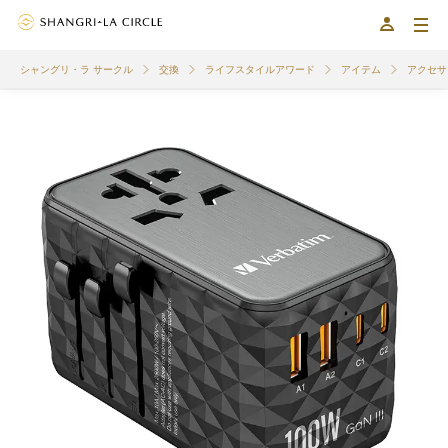
シャングリ・ラ サークル
交換
ライフスタイルアワード
アイテム
アクセサ