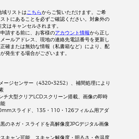
地域リストは
こちら
からご覧いただけます。ご希
リストにあることを必ずご確認ください。対象外の
注文はキャンセルされます。
を申請する前に、お客様の
アカウント情報
から正し
、メールアドレス、現地の連絡先電話番号を更新し
不正確または無効な情報（私書箱など）により、配
延が発生する場合がございます。
イメージセンサー（4320×3252）、補間処理により
素
ンチ大型クリアLCDスクリーン搭載、画像の即時
可能
0mmスライド、135・110・126フィルム用アダ
黒のネガ・スライドを高解像度JPGデジタル画像
でスキャン可能、スキャン解像度・明るさ・色温度