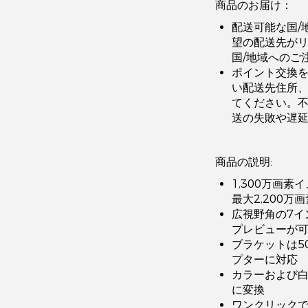
商品のお届け：
配送可能な国/
望の配送先が
国/地域へのご
ポイント交換
い配送先住所
てください。
送の失敗や遅
商品の説明:
1,300万画素
最大2,200万画
広視野角の7イ
プレビューが
ブラケットは5
プターに対応
カラーおよび白
に変換
ワンクリック