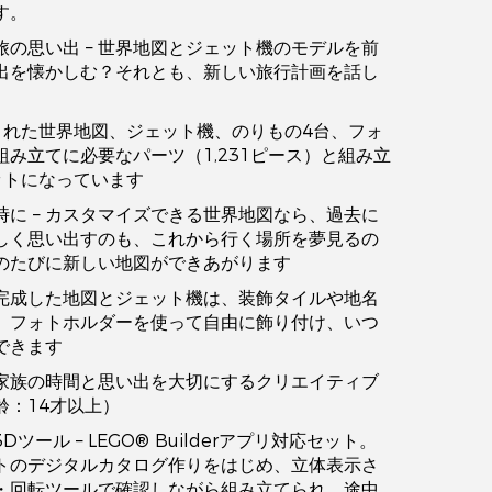
す。
の思い出 – 世界地図とジェット機のモデルを前
出を懐かしむ？それとも、新しい旅行計画を話し
分された世界地図、ジェット機、のりもの4台、フォ
み立てに必要なパーツ（1,231ピース）と組み立
ットになっています
に – カスタマイズできる世界地図なら、過去に
しく思い出すのも、これから行く場所を夢見るの
のたびに新しい地図ができあがります
 完成した地図とジェット機は、装飾タイルや地名
、フォトホルダーを使って自由に飾り付け、いつ
できます
 家族の時間と思い出を大切にするクリエイティブ
齢：14才以上）
ツール – LEGO® Builderアプリ対応セット。
トのデジタルカタログ作りをはじめ、立体表示さ
・回転ツールで確認しながら組み立てられ、途中