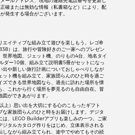
、メールアドレス、現地の連絡先電話番号を更新し
不正確または無効な情報（私書箱など）により、配
延が発生する場合がございます。
リエイティブな組み立て遊びを楽しもう。レゴ®
1838）は、旅行や冒険好きのご一家へのプレゼン
。世界地図、ジェット機、のりもの4台、地名タイ
ホルダー10個、組み立て説明書5冊がセットになっ
い出や新しい旅行計画についておしゃべりしなが
ェット機を組み立て、家族団らんのひと時を過ご
イズできる世界地図なら、過去に訪れた場所を懐
も、これから行く場所を夢見るのも自由自在。冒
地図ができあがります。
才以上）思い出を大切にする心のこもったギフト
ブな家族団らんのひと時をお届けします。デジタ
は、LEGO Builderアプリも楽しみの一つ。ご家
デジタルカタログ作りをはじめ、立体表示される
転しながら組み立てられ、途中でやめてもその続