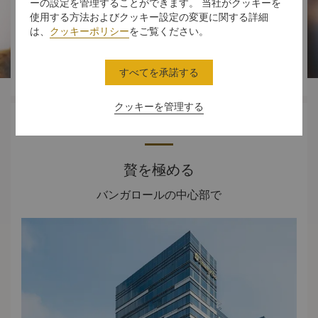
ーの設定を管理することができます。 当社がクッキーを




使用する方法およびクッキー設定の変更に関する詳細
は、
クッキーポリシー
をご覧ください。
スタンダード
ダイニング
体験
オファー
すべてを承諾する
ルーム
クッキーを管理する
ホテル概要
贅を極める
バンガロールの中心部で