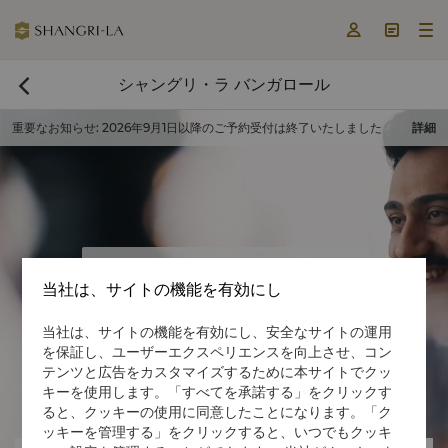



シャングリ・ラ バンガロール

重要なお知らせ
:
2026年9月1日以降のご予約受付は終了いたしました
詳細
今すぐ予約する

当社は、サイトの機能を有効にし
当社は、サイトの機能を有効にし、安全なサイトの運用
を保証し、ユーザーエクスペリエンスを向上させ、コン
テンツと広告をカスタマイズするために本サイトでクッ

キーを使用します。「すべてを承諾する」をクリックす

ると、クッキーの使用に同意したことになります。「ク
ッキーを管理する」をクリックすると、いつでもクッキ