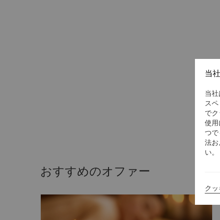
当
当社
スペ
でク
使用
つで
法お
い。
おすすめのオファー
クッ