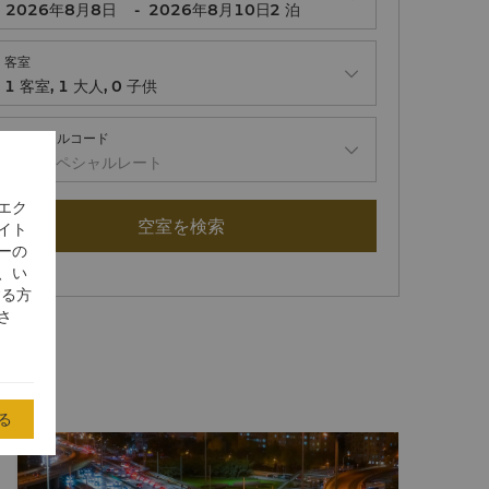
-
2
泊
客室
1
客室
,
1
大人
,
0
子供
スペシャルコード
法人/スペシャルレート
エク
空室を検索
イト
ーの
、い
する方
さ
る