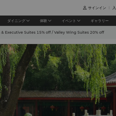
サインイン
入

ダイニング
体験
イベント
ギャラリー
 Executive Suites 15% off / Valley Wing Suites 20% off