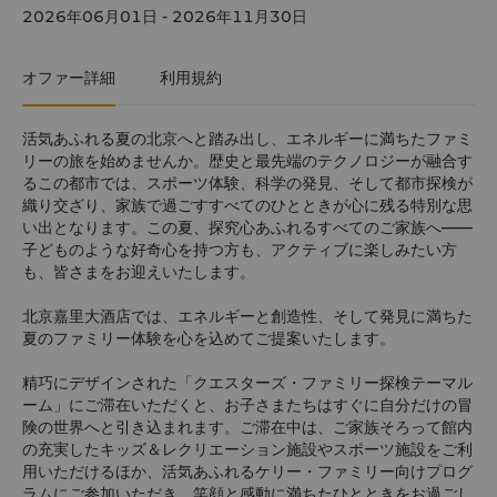
2026年06月01日 - 2026年11月30日
オファー詳細
利用規約
活気あふれる夏の北京へと踏み出し、エネルギーに満ちたファミ
リーの旅を始めませんか。歴史と最先端のテクノロジーが融合す
るこの都市では、スポーツ体験、科学の発見、そして都市探検が
織り交ざり、家族で過ごすすべてのひとときが心に残る特別な思
い出となります。この夏、探究心あふれるすべてのご家族へ――
子どものような好奇心を持つ方も、アクティブに楽しみたい方
も、皆さまをお迎えいたします。
北京嘉里大酒店では、エネルギーと創造性、そして発見に満ちた
夏のファミリー体験を心を込めてご提案いたします。
精巧にデザインされた「クエスターズ・ファミリー探検テーマル
ーム」にご滞在いただくと、お子さまたちはすぐに自分だけの冒
険の世界へと引き込まれます。ご滞在中は、ご家族そろって館内
の充実したキッズ＆レクリエーション施設やスポーツ施設をご利
用いただけるほか、活気あふれるケリー・ファミリー向けプログ
ラムにご参加いただき、笑顔と感動に満ちたひとときをお過ごし