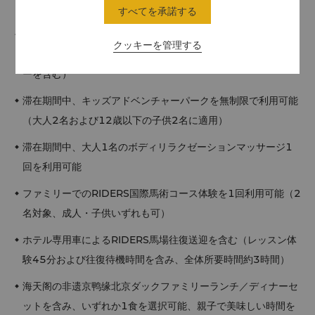
ョンスクロールおよびアクティビティブック
すべてを承諾する
毎日嘉里阁エグゼクティブ特典を利用（大人2名および12歳以
クッキーを管理する
下の子供2名の朝食、アフタヌーンティーおよびハッピーアワ
ーを含む）
滞在期間中、キッズアドベンチャーパークを無制限で利用可能
（大人2名および12歳以下の子供2名に適用）
滞在期間中、大人1名のボディリラクゼーションマッサージ1
回を利用可能
ファミリーでのRIDERS国際馬術コース体験を1回利用可能（2
名対象、成人・子供いずれも可）
ホテル専用車によるRIDERS馬場往復送迎を含む（レッスン体
験45分および往復待機時間を含み、全体所要時間約3時間）
海天阁の非遗京鸭缘北京ダックファミリーランチ／ディナーセ
ットを含み、いずれか1食を選択可能、親子で美味しい時間を