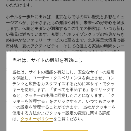
いただけます。
ホテルを一歩外に出れば、北京ならではの深い歴史と多彩なミュ
ージアムが、お子さまたちの知識や科学、未来への好奇心を刺激
します。伝統とモダンが調和するこの街での探索は、いつも新し
い発見に満ちています。充実したホライゾンクラブの特典からき
め細やかなファミリーサービスに至るまで、北京嘉里大酒店は都
市体験、夏のアクティビティ、そして心温まる家族の時間をシー
ムレスに融合いたします。この夏、ご家族とともにさらに遠く
へ、より多くの発見へと出かけてみませんか。
当社は、サイトの機能を有効にし
本オファーは以下の特典をお楽しみいただけます。
当社は、サイトの機能を有効にし、安全なサイトの運用
を保証し、ユーザーエクスペリエンスを向上させ、コン
嘉里阁スーパーデラックスルームに2泊宿泊（大人2名および
テンツと広告をカスタマイズするために本サイトでクッ
キーを使用します。「すべてを承諾する」をクリックす
12歳以下の子供2名に適用）
ると、クッキーの使用に同意したことになります。「ク
ッキーを管理する」をクリックすると、いつでもクッキ
没入型宿泊体験、丁寧に設えられたレンジャー隊探索ファミリ
ーの設定を管理することができます。 当社がクッキーを
ーテーマルーム、子供専用特典を含む、少なくとも3日前まで
使用する方法およびクッキー設定の変更に関する詳細
に予約をお願いいたします: ①キッズレジャーエリアで自由に
は、
クッキーポリシー
をご覧ください。
遊べる ②精巧なウェルカムギフト ③レンジャー隊探索ミッシ