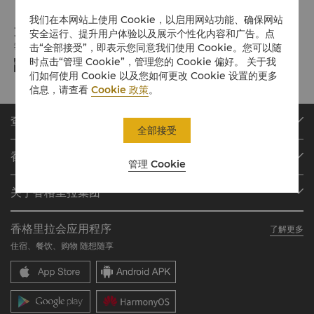
我们在本网站上使用 Cookie，以启用网站功能、确保网站
支付方式
安全运行、提升用户体验以及展示个性化内容和广告。点
我们接受指定平台的在线支付方式:
击“全部接受”，即表示您同意我们使用 Cookie。您可以随
时点击“管理 Cookie”，管理您的 Cookie 偏好。 关于我
们如何使用 Cookie 以及您如何更改 Cookie 设置的更多
信息，请查看
Cookie 政策
。
查找或预订
全部接受
我们的目的地
香格里拉会
管理 Cookie
查找预订
会员计划概述
会议与宴会
关于香格里拉集团
加入香格里拉会
餐厅与酒吧
关于我们
我的账户
投资咨询
香格里拉会应用程序
了解更多
我们的酒店品牌
常见问题
职业发展
住宿、餐饮、购物 随想随享
香格里拉中心
联络我们
企业社会责任
香格里拉公寓
新闻稿
联系方式