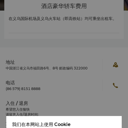
酒店豪华轿车费用
在义乌国际机场及义乌火车站（即高铁站）均可乘坐出租车。
地址
中国浙江省义乌市福田路6号、8号 邮政编码 322000
电话
(86 579) 8151 8888
入住 / 退房
希望您入住愉快
请留意入住/退房时间:
入住：14:00
我们在本网站上使用 Cookie
退房：12:00