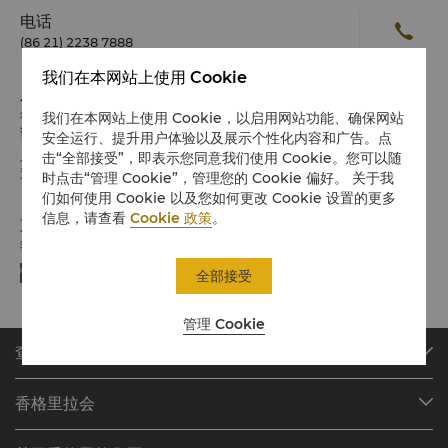
电话
(86 21) 2238 7888
我们在本网站上使用 Cookie
入住 / 退房
希望您入住愉快
我们在本网站上使用 Cookie，以启用网站功能、确保网站
请留意入住/退房时间:
安全运行、提升用户体验以及展示个性化内容和广告。点
入住：下午2时
击“全部接受”，即表示您同意我们使用 Cookie。您可以随
退房：中午12时
时点击“管理 Cookie”，管理您的 Cookie 偏好。 关于我
们如何使用 Cookie 以及您如何更改 Cookie 设置的更多
信息，请查看
Cookie 政策
。
支付方式
我们接受指定平台的在线支付方式:
全部接受
管理 Cookie
查找或预订
我们的目的地
香格里拉会
查找预订
会员计划概述
会议与宴会