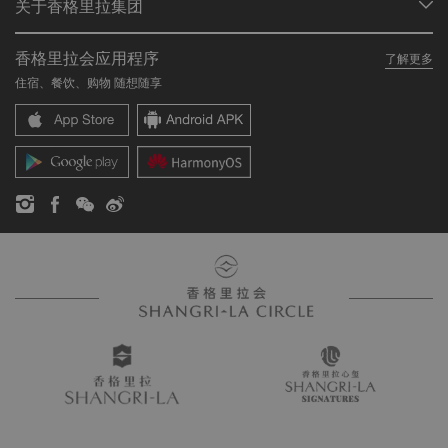
关于香格里拉集团
加入香格里拉会
餐厅与酒吧
关于我们
我的账户
投资咨询
香格里拉会应用程序
了解更多
我们的酒店品牌
常见问题
职业发展
住宿、餐饮、购物 随想随享
香格里拉中心
联络我们
企业社会责任
香格里拉公寓
新闻稿
联系方式