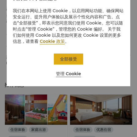
馨咖啡为宾客呈献琳琅满目的环球美食，缤纷鲜活海鲜、本地特色
我们在本网站上使用 Cookie，以启用网站功能、确保网站
美食、火锅烧烤、日韩料理、西式佳肴、新鲜沙拉及诱人甜品、面
安全运行、提升用户体验以及展示个性化内容和广告。点
档，开启您的饕餮盛宴之旅。
击“全部接受”，即表示您同意我们使用 Cookie。您可以随
时点击“管理 Cookie”，管理您的 Cookie 偏好。 关于我
周一至周四 CNY 208元/位
们如何使用 Cookie 以及您如何更改 Cookie 设置的更多
信息，请查看
Cookie 政策
。
周五至周日 CNY 218元/位
您亦可发送邮件到
reservations.slhh@shangri-la.com
或拨打
全部接受
(86 471) 336 6888
联系酒店。
管理 Cookie
推荐优惠
住宿体验
家庭出游
住宿体验
优惠住宿