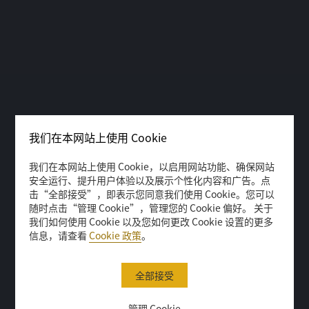
会员独家专属活动
会员奖励计划
北京
北京
会员可凭积分获邀或以特别
赚取
香格里拉会积分​
于全球
优惠价参加各种精彩活动
香格里拉集团旗下酒店 均享
杭州JEN酒店
杭州JEN酒店
有特殊礼遇
杭州
杭州
造访我们
香港JEN
香港JEN
我们在本网站上使用 Cookie
香港
香港
我们在本网站上使用 Cookie，以启用网站功能、确保网站
昆明JEN
昆明JEN
安全运行、提升用户体验以及展示个性化内容和广告。点
击“全部接受”，即表示您同意我们使用 Cookie。您可以
昆明
昆明
随时点击“管理 Cookie”，管理您的 Cookie 偏好。 关于
我们如何使用 Cookie 以及您如何更改 Cookie 设置的更多
信息，请查看
Cookie 政策
。
马尔代夫马累JEN
马尔代夫马累JEN
马尔代夫
马尔代夫
全部接受
管理 Cookie