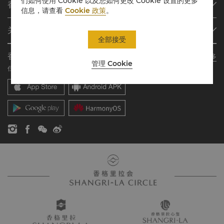
们如何使用 Cookie 以及您如何更改 Cookie 设置的更多
香格里拉会
查找预订
信息，请查看
Cookie 政策
。
会员计划概述
会议与宴会
关于香格里拉集团
加入香格里拉会
餐厅与酒吧
全部接受
关于我们
我的账户
投资咨询
香格里拉会应用程序
了解更多
我们的酒店品牌
常见问题
职业发展
管理 Cookie
住宿、餐饮、购物 随想随享
香格里拉中心
联络我们
企业社会责任
香格里拉公寓
新闻稿
联系方式