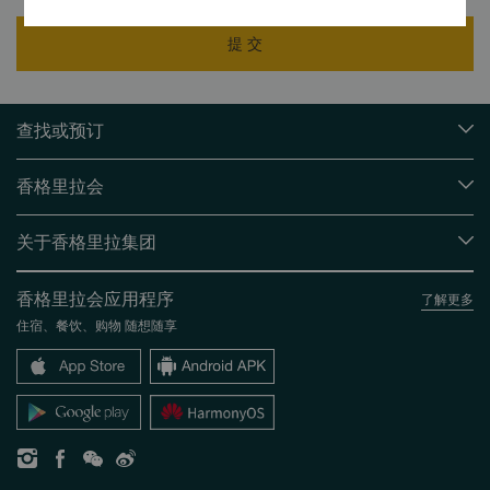
提 交
查找或预订
我们的目的地
香格里拉会
查找预订
会员计划概述
会议与宴会
关于香格里拉集团
加入香格里拉会
餐厅与酒吧
关于我们
我的账户
投资咨询
香格里拉会应用程序
了解更多
我们的酒店品牌
常见问题
职业发展
住宿、餐饮、购物 随想随享
香格里拉中心
联络我们
企业社会责任
香格里拉公寓
新闻稿
联系方式