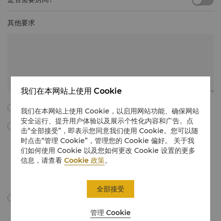
其他要求
我们在本网站上使用 Cookie
我同意以下所有的条款与细则。
我们在本网站上使用 Cookie，以启用网站功能、确保网站
安全运行、提升用户体验以及展示个性化内容和广告。点
勾选此框，我同意通过电子邮件接收由“香格里拉国际酒店管理有限公
击“全部接受”，即表示您同意我们使用 Cookie。您可以随
司”所提供的会议与宴会营销材料、促销信息、更新等。我理解，我可以
时点击“管理 Cookie”，管理您的 Cookie 偏好。 关于我
通过遵循有关会议和宴会的营销传播中的取消订阅说明，或通过电子邮件
们如何使用 Cookie 以及您如何更改 Cookie 设置的更多
在
unsubscribe@shangri-la.com
上取消订阅，随时撤回我的同意。
信息，请查看
Cookie 政策
。
如需详细了解，我们如何处理您的个人数据，请点击此处查看我们的
隐私
政策
。
全部接受
我同意依据隐私政策跨境传输我的个人信息。
管理 Cookie