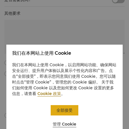
其他要求
我们在本网站上使用 Cookie
我同意以下所有的条款与细则。
我们在本网站上使用 Cookie，以启用网站功能、确保网站
安全运行、提升用户体验以及展示个性化内容和广告。点
勾选此框，我同意通过电子邮件接收由“香格里拉国际酒店管理有限公
击“全部接受”，即表示您同意我们使用 Cookie。您可以随
司”所提供的会议与宴会营销材料、促销信息、更新等。我理解，我可以
时点击“管理 Cookie”，管理您的 Cookie 偏好。 关于我
通过遵循有关会议和宴会的营销传播中的取消订阅说明，或通过电子邮件
们如何使用 Cookie 以及您如何更改 Cookie 设置的更多
在
unsubscribe@shangri-la.com
上取消订阅，随时撤回我的同意。
信息，请查看
Cookie 政策
。
如需详细了解，我们如何处理您的个人数据，请点击此处查看我们的
隐私
政策
。
全部接受
我同意依据隐私政策跨境传输我的个人信息。
管理 Cookie