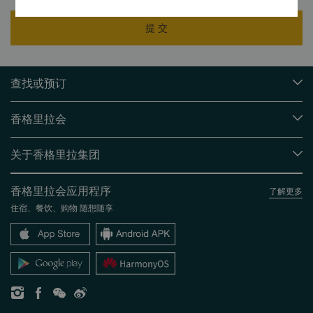
提 交
查找或预订
我们的目的地
香格里拉会
查找预订
会员计划概述
会议与宴会
关于香格里拉集团
加入香格里拉会
餐厅与酒吧
关于我们
我的账户
投资咨询
香格里拉会应用程序
了解更多
我们的酒店品牌
常见问题
职业发展
住宿、餐饮、购物 随想随享
香格里拉中心
联络我们
企业社会责任
香格里拉公寓
新闻稿
联系方式