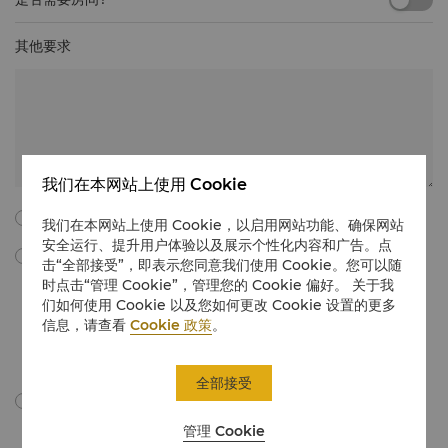
其他要求
我们在本网站上使用 Cookie
我同意以下所有的条款与细则。
我们在本网站上使用 Cookie，以启用网站功能、确保网站
安全运行、提升用户体验以及展示个性化内容和广告。点
勾选此框，我同意通过电子邮件接收由“香格里拉国际酒店管理有限公
击“全部接受”，即表示您同意我们使用 Cookie。您可以随
司”所提供的会议与宴会营销材料、促销信息、更新等。我理解，我可以
时点击“管理 Cookie”，管理您的 Cookie 偏好。 关于我
通过遵循有关会议和宴会的营销传播中的取消订阅说明，或通过电子邮件
们如何使用 Cookie 以及您如何更改 Cookie 设置的更多
在
unsubscribe@shangri-la.com
上取消订阅，随时撤回我的同意。
信息，请查看
Cookie 政策
。
如需详细了解，我们如何处理您的个人数据，请点击此处查看我们的
隐私
政策
。
全部接受
我同意依据隐私政策跨境传输我的个人信息。
管理 Cookie