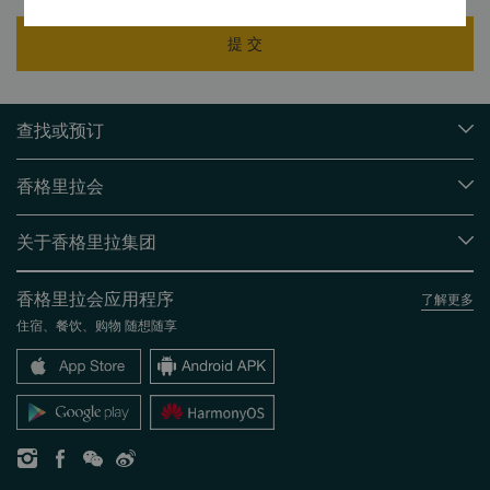
提 交
查找或预订
我们的目的地
香格里拉会
查找预订
会员计划概述
会议与宴会
关于香格里拉集团
加入香格里拉会
餐厅与酒吧
关于我们
我的账户
投资咨询
香格里拉会应用程序
了解更多
我们的酒店品牌
常见问题
职业发展
住宿、餐饮、购物 随想随享
香格里拉中心
联络我们
企业社会责任
香格里拉公寓
新闻稿
联系方式